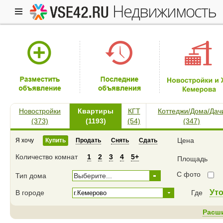
недвижимость
Новостройки
Квартиры
КГТ
Коттеджи/Дома/Дач
(373)
(1193)
(54)
(347)
Цена
Я хочу
Купить
Продать
Снять
Сдать
Количество комнат
1
2
3
4
5+
Площадь
С фото
Тип дома
Выберите...
Ут
В городе
Где
Расш