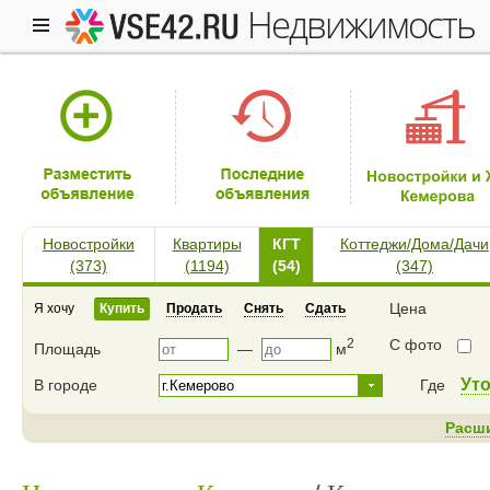
недвижимость
Новостройки
Квартиры
КГТ
Коттеджи/Дома/Дачи
(373)
(1194)
(54)
(347)
Цена
Я хочу
Купить
Продать
Снять
Сдать
2
С фото
Площадь
—
м
Ут
В городе
Где
Расш