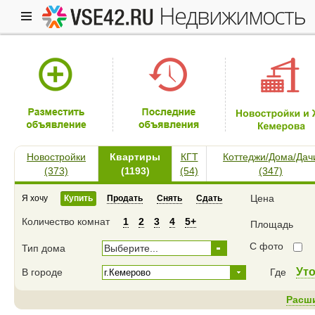
недвижимость
Новостройки
Квартиры
КГТ
Коттеджи/Дома/Дач
(373)
(1193)
(54)
(347)
Цена
Я хочу
Купить
Продать
Снять
Сдать
Количество комнат
1
2
3
4
5+
Площадь
С фото
Тип дома
Выберите...
Ут
В городе
Где
Расш