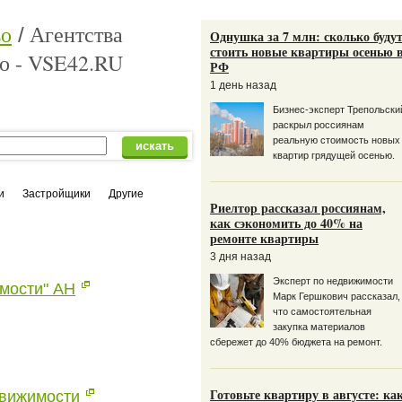
во
Агентства
Однушка за 7 млн: сколько буду
стоить новые квартиры осенью 
о - VSE42.RU
РФ
1 день назад
Бизнес-эксперт Трепольски
раскрыл россиянам
реальную стоимость новых
квартир грядущей осенью.
и
Застройщики
Другие
Риелтор рассказал россиянам,
как сэкономить до 40% на
ремонте квартиры
3 дня назад
Эксперт по недвижимости
мости" АН
Марк Гершкoвич рассказал,
что самостоятельная
закупка материалов
сбережет до 40% бюджета на ремонт.
Готовьте квартиру в августе: ка
движимости