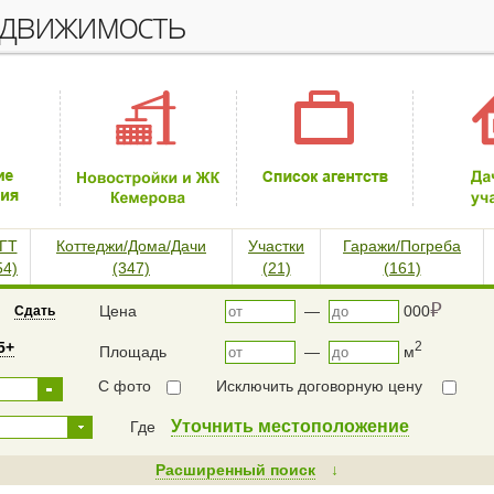
едвижимость
ГТ
Коттеджи/Дома/Дачи
Участки
Гаражи/Погреба
54)
(347)
(21)
(161)
⃏
Цена
—
000
Сдать
5+
2
Площадь
—
м
С фото
Исключить договорную цену
Уточнить местоположение
Где
Расширенный поиск
↓