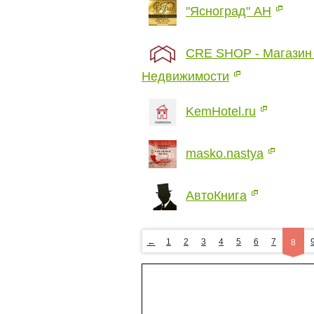
"Ясноград" АН
CRE SHOP - Магазин
Недвижимости
KemHotel.ru
masko.nastya
АвтоКнига
←
1
2
3
4
5
6
7
8