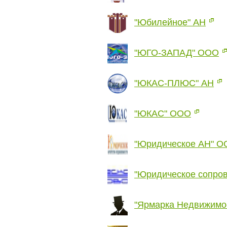
"Юбилейное" АН
"ЮГО-ЗАПАД" ООО
"ЮКАС-ПЛЮС" АН
"ЮКАС" ООО
"Юридическое АН" 
"Юридическое сопро
"Ярмарка Недвижимо