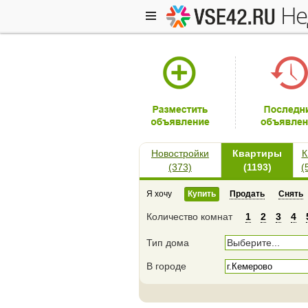
н
Новостройки
Квартиры
К
(373)
(1193)
(
Я хочу
Купить
Продать
Снять
Количество комнат
1
2
3
4
Тип дома
Выберите...
В городе