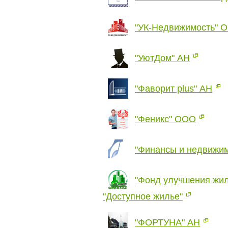
"УК-Недвижимость" 
"УютДом" АН
"Фаворит plus" АН
"Феникс" ООО
"Финансы и недвижи
"Фонд улучшения жи
"Доступное жилье"
"ФОРТУНА" АН