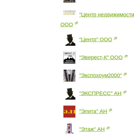
"Центр недвижимос
ООО
"Центр" ООО
"Эверест-К" ООО
"Экспохоум2000"
"ЭКСПРЕСС" АН
"Элита" АН
"Этаж" АН