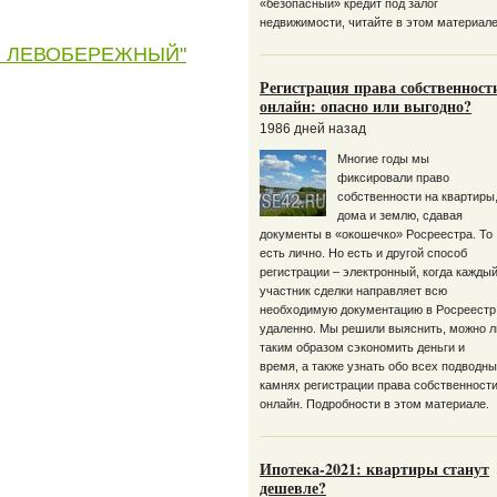
«безопасный» кредит под залог
недвижимости, читайте в этом материале
ти ЛЕВОБЕРЕЖНЫЙ"
Регистрация права собственност
онлайн: опасно или выгодно?
1986 дней назад
Многие годы мы
фиксировали право
собственности на квартиры
дома и землю, сдавая
документы в «окошечко» Росреестра. То
есть лично. Но есть и другой способ
регистрации – электронный, когда кажды
участник сделки направляет всю
необходимую документацию в Росреестр
удаленно. Мы решили выяснить, можно л
таким образом сэкономить деньги и
время, а также узнать обо всех подводн
камнях регистрации права собственност
онлайн. Подробности в этом материале.
Ипотека-2021: квартиры станут
дешевле?