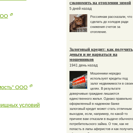
сэкономить на отоплении зимой
5 дней назад
ООО
Россиянам рассказали, что
сделать до холодов ради
снижения счетов за
отопление.
Залоговый кредит: как получить
деньги и не нарваться на
мошенников
1941 день назад
Мошенники нередко
используют кредиты под
залог недвижимости в свои
мость" ООО
целях. В результате
доверчивые граждане лишаются
единственного жилья. Однако правильно
оформленный в надежном банке
лищных условий
залоговый кредит может стать отличным
выходом, если, например, по какой-то
причине вам отказали в выдаче обычного
потребительского займа. О том, как не
попасть в лапы аферистов и как получит