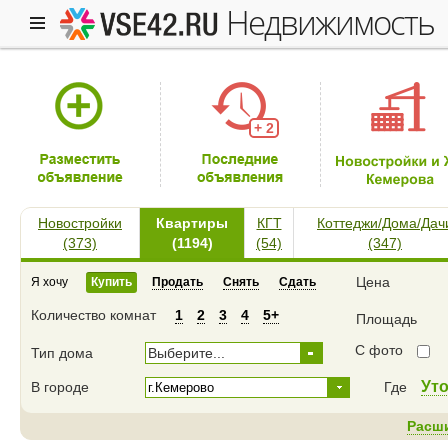
недвижимость
+ 2
Новостройки
Квартиры
КГТ
Коттеджи/Дома/Дач
(373)
(1194)
(54)
(347)
Цена
Я хочу
Купить
Продать
Снять
Сдать
Количество комнат
1
2
3
4
5+
Площадь
С фото
Тип дома
Выберите...
Ут
В городе
Где
Расш