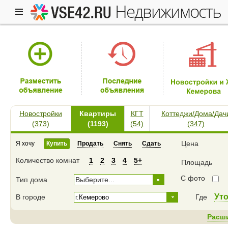
недвижимость
Новостройки
Квартиры
КГТ
Коттеджи/Дома/Дач
(373)
(1193)
(54)
(347)
Цена
Я хочу
Купить
Продать
Снять
Сдать
Количество комнат
1
2
3
4
5+
Площадь
С фото
Тип дома
Выберите...
Ут
В городе
Где
Расш