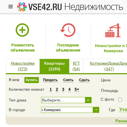
недвижимость
Новостройки
Квартиры
КГТ
Коттеджи/Дома/Дач
(373)
(1193)
(54)
(347)
Цена
Я хочу
Купить
Продать
Снять
Сдать
Количество комнат
1
2
3
4
5+
Площадь
С фото
Тип дома
Выберите...
Ут
В городе
Где
Расш