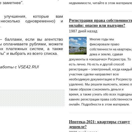
е заметнее".
недвижимости, читайте в этом материале
лучшения, которые вам
Регистрация права собственност
несколько одновременно) и
онлайн: опасно или выгодно?
".
1987 дней назад
 баллами, если вы агентство
Многие годы мы
ы оплачиваете рублями, можете
фиксировали право
х платежных систем, а также
собственности на квартиры
ы" и выбрать из всего списка.
дома и землю, сдавая
документы в «окошечко» Росреестра. То
есть лично. Но есть и другой способ
работы с VSE42.RU!
регистрации – электронный, когда кажды
участник сделки направляет всю
необходимую документацию в Росреестр
удаленно. Мы решили выяснить, можно л
таким образом сэкономить деньги и
время, а также узнать обо всех подводн
камнях регистрации права собственност
онлайн. Подробности в этом материале.
Ипотека-2021: квартиры станут
дешевле?