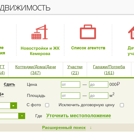
едвижимость
ГТ
Коттеджи/Дома/Дачи
Участки
Гаражи/Погреба
54)
(347)
(21)
(161)
⃏
Цена
—
000
Сдать
5+
2
Площадь
—
м
С фото
Исключить договорную цену
Уточнить местоположение
Где
Расширенный поиск
↓