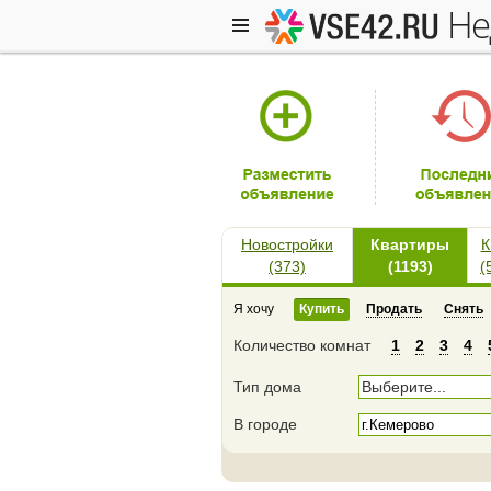
н
Новостройки
Квартиры
К
(373)
(1193)
(
Я хочу
Купить
Продать
Снять
Количество комнат
1
2
3
4
Тип дома
Выберите...
В городе