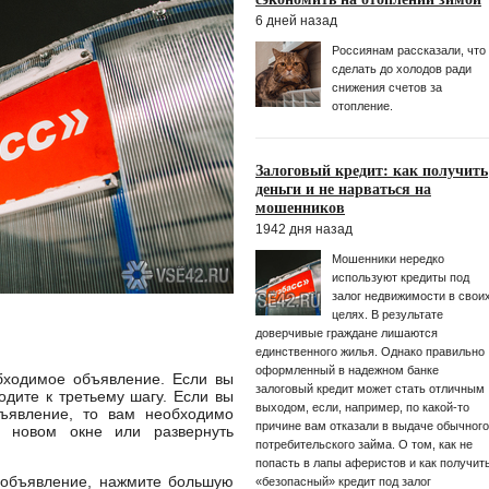
6 дней назад
Россиянам рассказали, что
сделать до холодов ради
снижения счетов за
отопление.
Залоговый кредит: как получить
деньги и не нарваться на
мошенников
1942 дня назад
Мошенники нередко
используют кредиты под
залог недвижимости в свои
целях. В результате
доверчивые граждане лишаются
единственного жилья. Однако правильно
оформленный в надежном банке
ходимое объявление. Если вы
залоговый кредит может стать отличным
одите к третьему шагу. Если вы
выходом, если, например, по какой-то
ъявление, то вам необходимо
причине вам отказали в выдаче обычного
в новом окне или развернуть
потребительского займа. О том, как не
попасть в лапы аферистов и как получит
 объявление, нажмите большую
«безопасный» кредит под залог