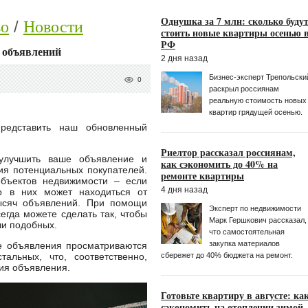
Однушка за 7 млн: сколько буду
во
Новости
стоить новые квартиры осенью 
РФ
 объявлений
2 дня назад
Бизнес-эксперт Трепольски
0
раскрыл россиянам
реальную стоимость новых
квартир грядущей осенью.
представить наш обновленный
Риелтор рассказал россиянам,
 улучшить ваше объявление и
как сэкономить до 40% на
ия потенциальных покупателей.
ремонте квартиры
бъектов недвижимости – если
4 дня назад
то в них может находиться от
тысяч объявлений. При помощи
Эксперт по недвижимости
егда можете сделать так, чтобы
Марк Гершкoвич рассказал,
чи подобных.
что самостоятельная
закупка материалов
е объявления просматриваются
сбережет до 40% бюджета на ремонт.
альных, что, соответственно,
ия объявления.
Готовьте квартиру в августе: ка
сэкономить на отоплении зимой