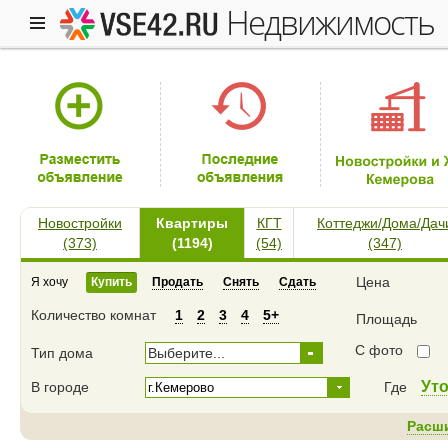
недвижимость
Новостройки
Квартиры
КГТ
Коттеджи/Дома/Дач
(373)
(1194)
(54)
(347)
Цена
Я хочу
Купить
Продать
Снять
Сдать
Количество комнат
1
2
3
4
5+
Площадь
С фото
Тип дома
Выберите...
Ут
В городе
Где
Расш