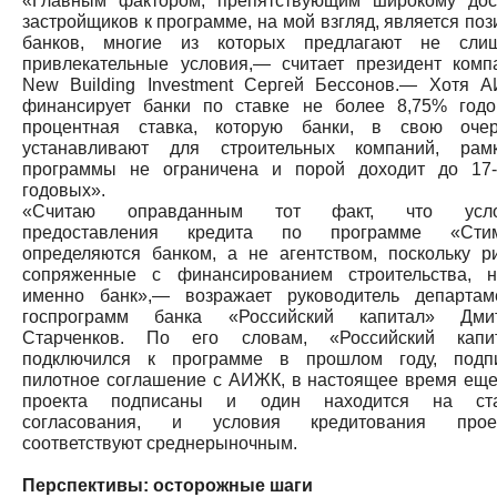
«Главным фактором, препятствующим широкому дос
застройщиков к программе, на мой взгляд, является поз
банков, многие из которых предлагают не сли
привлекательные условия,— считает президент комп
New Building Investment Сергей Бессонов.— Хотя 
финансирует банки по ставке не более 8,75% годо
процентная ставка, которую банки, в свою очер
устанавливают для строительных компаний, рам
программы не ограничена и порой доходит до 17
годовых».
«Считаю оправданным тот факт, что усло
предоставления кредита по программе «Сти
определяются банком, а не агентством, поскольку ри
сопряженные с финансированием строительства, н
именно банк»,— возражает руководитель департам
госпрограмм банка «Российский капитал» Дми
Старченков. По его словам, «Российский капи
подключился к программе в прошлом году, подп
пилотное соглашение с АИЖК, в настоящее время еще
проекта подписаны и один находится на ст
согласования, и условия кредитования прое
соответствуют среднерыночным.
Перспективы: осторожные шаги