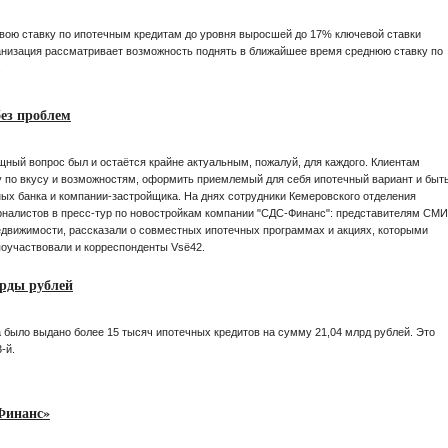
вою ставку по ипотечным кредитам до уровня выросшей до 17% ключевой ставки
анизация рассматривает возможность поднять в ближайшее время среднюю ставку по
.
ез проблем
ищный вопрос был и остаётся крайне актуальным, пожалуй, для каждого. Клиентам
у по вкусу и возможностям, оформить приемлемый для себя ипотечный вариант и быт
ых банка и компании-застройщика. На днях сотрудники Кемеровского отделения
рналистов в пресс-тур по новостройкам компании "СДС-Финанс": представителям СМИ
едвижимости, рассказали о совместных ипотечных программах и акциях, которыми
поучаствовали и корреспонденты Vsё42.
арды рублей
 было выдано более 15 тысяч ипотечных кредитов на сумму 21,04 млрд рублей. Это
-й.
Финанс»