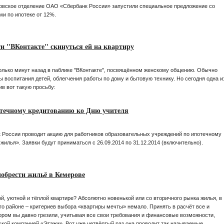
вское отделение ОАО «Сбербанк России» запустили специальное предложение со
и по ипотеке от 12%.
ти "ВКонтакте" скинуться ей на квартиру
олько минут назад в паблике "ВКонтакте", посвящённом женскому общению. Обычно
 воспитания детей, облегчения работы по дому и бытовую технику. Но сегодня одна и
ив вот такую просьбу:
отечному кредитованию ко Дню учителя
к России проводит акцию для работников образовательных учреждений по ипотечному
жилья». Заявки будут приниматься с 26.09.2014 по 31.12.2014 (включительно).
обрести жильё в Кемерове
ой, уютной и тёплой квартире? Абсолютно новенькой или со вторичного рынка жилья, в
его районе – критериев выбора «квартиры мечты» немало. Принять в расчёт все и
тором вы давно грезили, учитывая все свои требования и финансовые возможности,
ской компанией «Этажи». Вот уже четвёртый раз она проводит так называемые