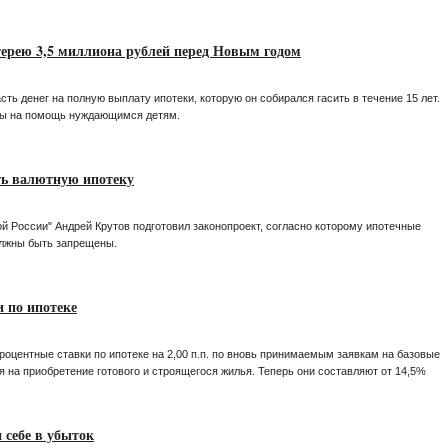
ерею 3,5 миллиона рублей перед Новым годом
ть денег на полную выплату ипотеки, которую он собирался гасить в течение 15 лет.
ны на помощь нуждающимся детям.
ть валютную ипотеку
й России" Андрей Крутов подготовил законопроект, согласно которому ипотечные
олжны быть запрещены.
 по ипотеке
роцентные ставки по ипотеке на 2,00 п.п. по вновь принимаемым заявкам на базовые
я на приобретение готового и строящегося жилья. Теперь они составляют от 14,5%
 себе в убыток