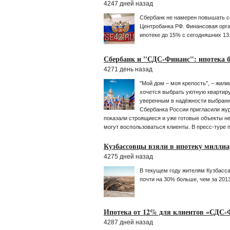
4247 дней назад
Сбербанк не намерен повышать с
Центробанка РФ. Финансовая орг
ипотеке до 15% с сегодняшних 13
Сбербанк и "СДС-Финанс": ипотека б
4271 день назад
"Мой дом – моя крепость", – жил
хочется выбрать уютную квартир
уверенным в надёжности выбранн
Сбербанка России пригласили жу
показали строящиеся и уже готовые объекты н
могут воспользоваться клиенты. В пресс-туре 
Кузбассовцы взяли в ипотеку милли
4275 дней назад
В текущем году жителям Кузбасса
почти на 30% больше, чем за 2013
Ипотека от 12% для клиентов «СДС-
4287 дней назад