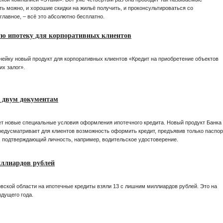
ть можно, и хорошие скидки на жильё получить, и проконсультироваться со
лавное, – всё это абсолютно бесплатно.
ую ипотеку для корпоративных клиентов
ейку новый продукт для корпоративных клиентов «Кредит на приобретение объектов
х залог».
о двум документам
т новые специальные условия оформления ипотечного кредита. Новый продукт Банка
едусматривает для клиентов возможность оформить кредит, предъявив только паспор
, подтверждающий личность, например, водительское удостоверение.
иллиардов рублей
вской области на ипотечные кредиты взяли 13 с лишним миллиардов рублей. Это на
дущего года.