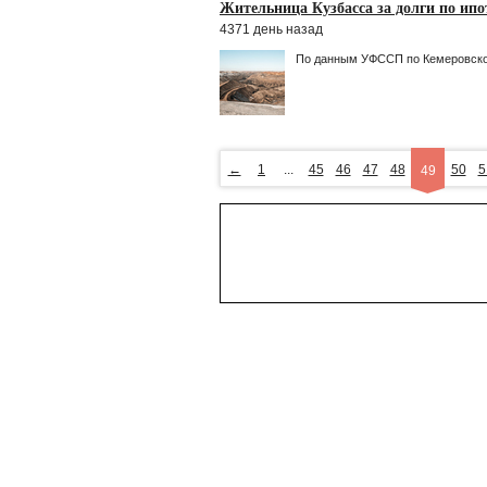
Жительница Кузбасса за долги по ипо
4371 день назад
По данным УФССП по Кемеровской
←
1
...
45
46
47
48
50
5
49