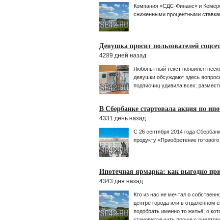
Компания «СДС-Финанс» и Кемеро
сниженными процентными ставкам
Девушка просит пользователей соцсе
4289 дней назад
Любопытный текст появился неск
девушки обсуждают здесь вопросы
подписчиц удивила всех, размест
В Сбербанке стартовала акция по ип
4331 день назад
С 26 сентября 2014 года Сбербан
продукту «Приобретение готового 
Ипотечная ярмарка: как выгодно при
4343 дня назад
Кто из нас не мечтал о собственн
центре города или в отдалённом 
подобрать именно то жильё, о ко
становится чуть проще с риелтор