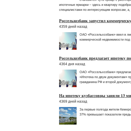
ипотечные ярмарки – здесь и квартиру подобра
специалистами по интересующим вопросам, а, г
Россельхозбанк запустил коммерческ
4359 дней назад
ОАО «Россельхозбанк» ввел в лин
коммерческой недвижимости под и
Россельхозбанк предлагает ипотеку п
4364 дня назад
ОАО «Россельхозбанк» предлагае
«Ипотека по двум документам» пр
гражданина РФ и второй документ
На ипотеку кузбассовцы заняли 13 м
4369 дней назад
За первые полгода жители Кемеро
37% превышает показатели преды