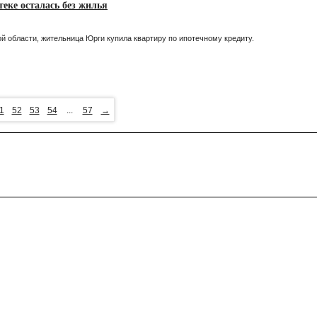
теке осталась без жилья
 области, жительница Юрги купила квартиру по ипотечному кредиту.
1
52
53
54
...
57
→