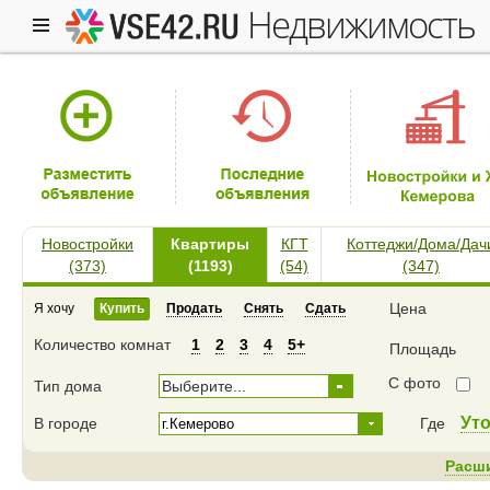
недвижимость
Новостройки
Квартиры
КГТ
Коттеджи/Дома/Дач
(373)
(1193)
(54)
(347)
Цена
Я хочу
Купить
Продать
Снять
Сдать
Количество комнат
1
2
3
4
5+
Площадь
С фото
Тип дома
Выберите...
Ут
В городе
Где
Расш