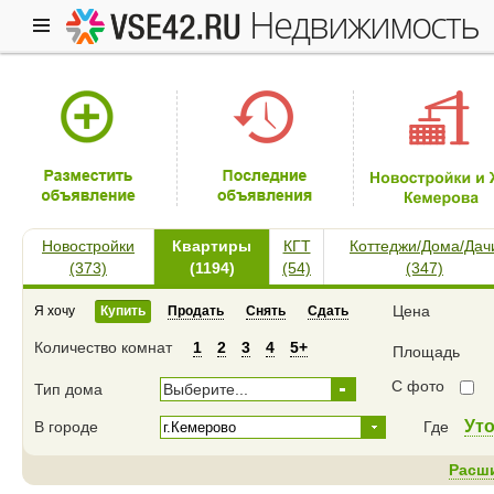
недвижимость
Новостройки
Квартиры
КГТ
Коттеджи/Дома/Дач
(373)
(1194)
(54)
(347)
Цена
Я хочу
Купить
Продать
Снять
Сдать
Количество комнат
1
2
3
4
5+
Площадь
С фото
Тип дома
Выберите...
Ут
В городе
Где
Расш