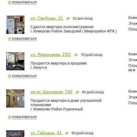
пожаловаться
Комн
ул. Свободы, 21
52 дня назад
Эта
Сдается квартира полнометражная
Пло
г. Кемерово Район Заводский ( Микрорайон ФПК )
пожаловаться
Комн
ул. Ядринцева, 23/2
78 дней назад
Эта
Продается квартира в хрущевке
Пло
г. Иркутск
кв.м
пожаловаться
Комн
пр-кт. Шахтеров, 74б
80 дней назад
Эта
Продается квартира в доме улучшенной
Пло
планировки
г. Кемерово Район Рудничный
пожаловаться
ул. Гайдара, 41
80 дней назад