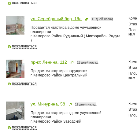
пожаловаться
Комн
ул. Серебряный бор, 19а
11 дней назад
Эта
Продается квартира в доме улучшенной
Пло
планировки
кв.м
г. Кемерово Район Рудничный ( Микрорайон Радуга
)
пожаловаться
Комн
пр-кт. Ленина, 112
11 дней назад
Эта
Продается квартира в хрущевке
Пло
г. Кемерово Район Центральный
кв.м
пожаловаться
Комн
ул. Мичурина, 58
11 дней назад
Эта
Продается квартира в доме улучшенной
Пло
планировки
г. Кемерово Район Заводский
пожаловаться