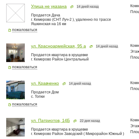
Комн
Улица не указана
14 дней назад
Пло
Продается Дача
г. Кемерово (СНТ Луч-2 ), удаленно по трассе
Яшкинская на 16 км
пожаловаться
Комн
ул. Красноармейская, 95 а
14 дней назад
Эта
Продается квартира в хрущевке
Пло
г. Кемерово Район Центральный
пожаловаться
Комн
ул. Кравченко
14 дней назад
Пло
Продается Дом
с. Топки
пожаловаться
Комн
ул. Патриотов, 14Б
22 дня назад
Эта
Продается квартира в хрущевке
Пло
г. Кемерово Район Заводский ( Микрорайон Южный )