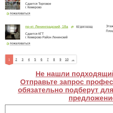
Сдается Торговое
г. Кемерово
пожаловаться
Эта
пр-кт. Ленинградский, 18а
82 дня назад
Пло
Сдается КГТ
г. Кемерово Район Ленинский
пожаловаться
2
3
4
5
6
7
8
9
10
→
1
Не нашли подходящи
Отправьте запрос профе
обязательно подберут дл
предложени