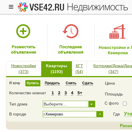
недвижимость
Новостройки
Квартиры
КГТ
Коттеджи/Дома/Дач
(373)
(1193)
(54)
(347)
Цена
Я хочу
Купить
Продать
Снять
Сдать
Количество комнат
1
2
3
4
5+
Площадь
С фото
Тип дома
Выберите...
Ут
В городе
Где
Расш