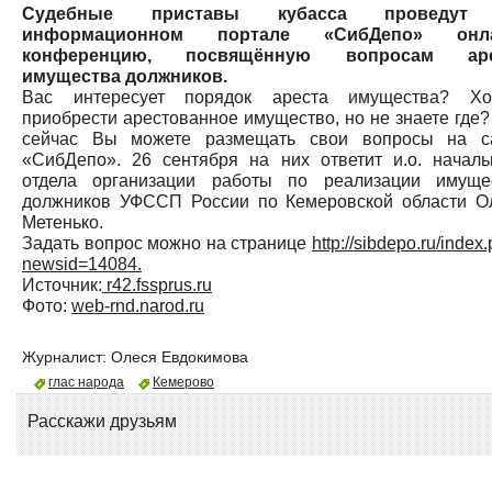
Судебные приставы кубасса проведут
информационном портале «СибДепо» онла
конференцию, посвящённую вопросам аре
имущества должников.
Вас интересует порядок ареста имущества? Хо
приобрести арестованное имущество, но не знаете где?
сейчас Вы можете размещать свои вопросы на с
«СибДепо». 26 сентября на них ответит и.о. началь
отдела организации работы по реализации имуще
должников УФССП России по Кемеровской области О
Метенько.
Задать вопрос можно на странице
http://sibdepo.ru/index
newsid=14084.
Источник:
r42.fssprus.ru
Фото:
web-rnd.narod.ru
Журналист:
Олеся Евдокимова
глас народа
Кемерово
Расскажи друзьям