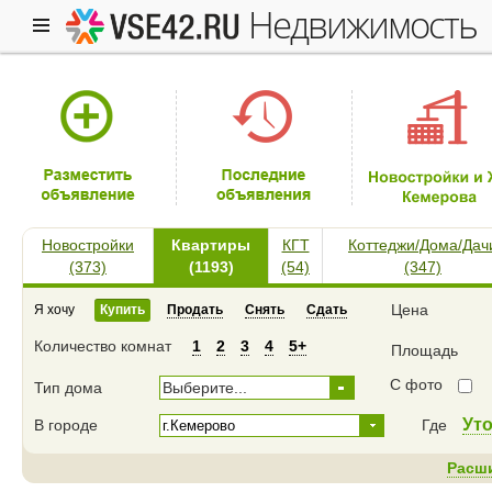
недвижимость
Новостройки
Квартиры
КГТ
Коттеджи/Дома/Дач
(373)
(1193)
(54)
(347)
Цена
Я хочу
Купить
Продать
Снять
Сдать
Количество комнат
1
2
3
4
5+
Площадь
С фото
Тип дома
Выберите...
Ут
В городе
Где
Расш