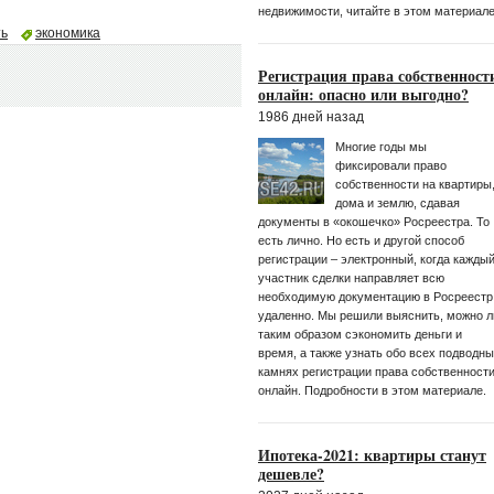
недвижимости, читайте в этом материале
ть
экономика
Регистрация права собственност
онлайн: опасно или выгодно?
1986 дней назад
Многие годы мы
фиксировали право
собственности на квартиры
дома и землю, сдавая
документы в «окошечко» Росреестра. То
есть лично. Но есть и другой способ
регистрации – электронный, когда кажды
участник сделки направляет всю
необходимую документацию в Росреестр
удаленно. Мы решили выяснить, можно л
таким образом сэкономить деньги и
время, а также узнать обо всех подводн
камнях регистрации права собственност
онлайн. Подробности в этом материале.
Ипотека-2021: квартиры станут
дешевле?