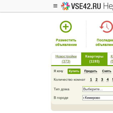
н
Новостройки
Квартиры
К
(373)
(1193)
(
Я хочу
Купить
Продать
Снять
Количество комнат
1
2
3
4
Тип дома
Выберите...
В городе