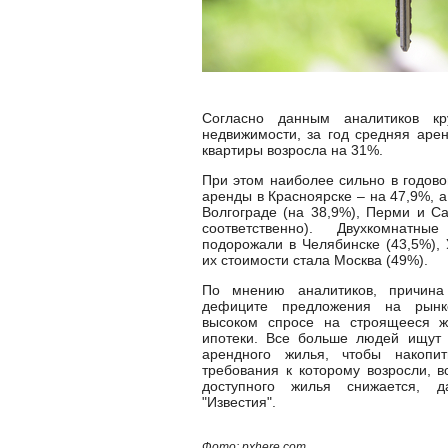
Согласно данным аналитиков кру
недвижимости, за год средняя аре
квартиры возросла на 31%.
При этом наиболее сильно в годов
аренды в Красноярске – на 47,9%, а
Волгограде (на 38,9%), Перми и Са
соответственно). Двухкомнатн
подорожали в Челябинске (43,5%), 
их стоимости стала Москва (49%).
По мнению аналитиков, причина
дефиците предложения на рынк
высоком спросе на строящееся ж
ипотеки. Все больше людей ищут 
арендного жилья, чтобы накопи
требования к которому возросли, в
доступного жилья снижается, 
"Известия".
Фото: pxhere.com