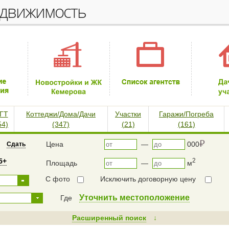
едвижимость
ГТ
Коттеджи/Дома/Дачи
Участки
Гаражи/Погреба
54)
(347)
(21)
(161)
⃏
Цена
—
000
Сдать
5+
2
Площадь
—
м
С фото
Исключить договорную цену
Уточнить местоположение
Где
Расширенный поиск
↓