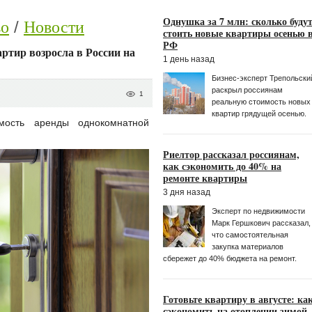
Однушка за 7 млн: сколько буду
во
Новости
стоить новые квартиры осенью 
РФ
ртир возросла в России на
1 день назад
Бизнес-эксперт Трепольски
раскрыл россиянам
1
реальную стоимость новых
квартир грядущей осенью.
мость аренды однокомнатной
.
Риелтор рассказал россиянам,
как сэкономить до 40% на
ремонте квартиры
3 дня назад
Эксперт по недвижимости
Марк Гершкoвич рассказал,
что самостоятельная
закупка материалов
сбережет до 40% бюджета на ремонт.
Готовьте квартиру в августе: ка
сэкономить на отоплении зимой