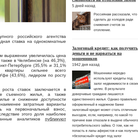
5 дней назад
Россиянам рассказали, что
сделать до холодов ради
снижения счетов за
отопление.
пного российского агентства
ндная ставка на однокомнатные
Залоговый кредит: как получить
деньги и не нарваться на
ом выражении увеличилась цена
мошенников
 также в Челябинске (на 46,3%),
1942 дня назад
нкт-Петербурге (35,5% и 31,1%
ые квартиры сильнее всего
Мошенники нередко
Уфе (43,6%), лидером по росту
используют кредиты под
залог недвижимости в свои
целях. В результате
 роста ставок заключается в
е съемного жилья, а также
доверчивые граждане лишаются
илье и снижении доступности
единственного жилья. Однако правильно
наименее затратные варианты
оформленный в надежном банке
ть на первоначальный взнос,
залоговый кредит может стать отличным
следствие этого доля наиболее
выходом, если, например, по какой-то
данные аналитиков
публикуют
причине вам отказали в выдаче обычного
потребительского займа. О том, как не
попасть в лапы аферистов и как получит
«безопасный» кредит под залог