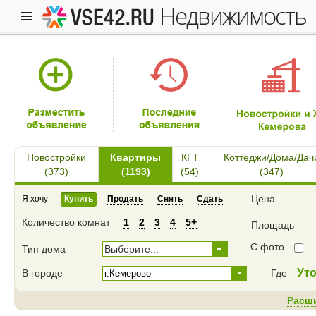
недвижимость
Новостройки
Квартиры
КГТ
Коттеджи/Дома/Дач
(373)
(1193)
(54)
(347)
Цена
Я хочу
Купить
Продать
Снять
Сдать
Количество комнат
1
2
3
4
5+
Площадь
С фото
Тип дома
Выберите...
Ут
В городе
Где
Расш