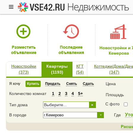
недвижимость
Новостройки
Квартиры
КГТ
Коттеджи/Дома/Дач
(373)
(1193)
(54)
(347)
Цена
Я хочу
Купить
Продать
Снять
Сдать
Количество комнат
1
2
3
4
5+
Площадь
С фото
Тип дома
Выберите...
Ут
В городе
Где
Расш