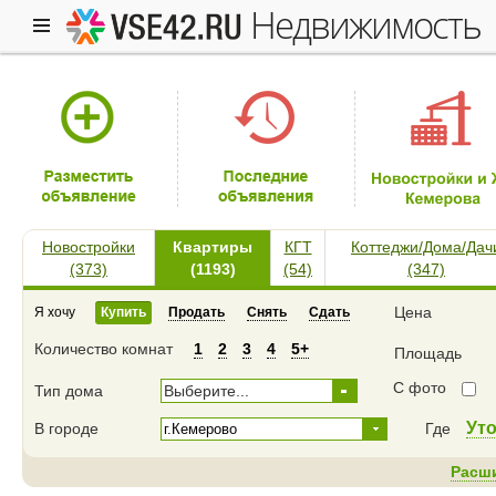
недвижимость
Новостройки
Квартиры
КГТ
Коттеджи/Дома/Дач
(373)
(1193)
(54)
(347)
Цена
Я хочу
Купить
Продать
Снять
Сдать
Количество комнат
1
2
3
4
5+
Площадь
С фото
Тип дома
Выберите...
Ут
В городе
Где
Расш