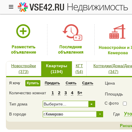
недвижимость
+ 2
Новостройки
Квартиры
КГТ
Коттеджи/Дома/Дач
(373)
(1194)
(54)
(347)
Цена
Я хочу
Купить
Продать
Снять
Сдать
Количество комнат
1
2
3
4
5+
Площадь
С фото
Тип дома
Выберите...
Ут
В городе
Где
Расш