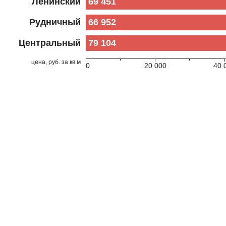
Ленинский
69 451
Рудничный
66 952
Центральный
79 104
цена, руб. за кв.м
0
20 000
40 