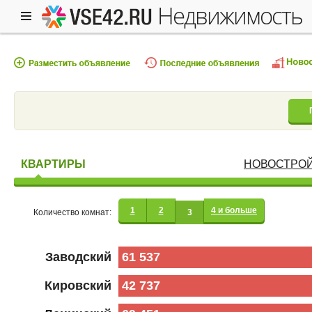
недвижимость
КВАРТИРЫ
НОВОСТРО
1
2
4 и больше
Количество комнат:
3
Заводский
61 537
Кировский
42 737