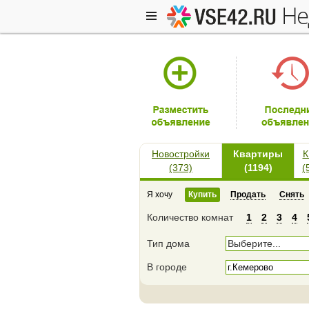
н
Новостройки
Квартиры
К
(373)
(1194)
(
Я хочу
Купить
Продать
Снять
Количество комнат
1
2
3
4
Тип дома
Выберите...
В городе