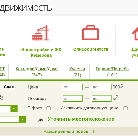
едвижимость
ГТ
Коттеджи/Дома/Дачи
Участки
Гаражи/Погреба
54)
(347)
(21)
(161)
⃏
Цена
—
000
Сдать
5+
2
Площадь
—
м
С фото
Исключить договорную цену
Уточнить местоположение
Где
Расширенный поиск
↓