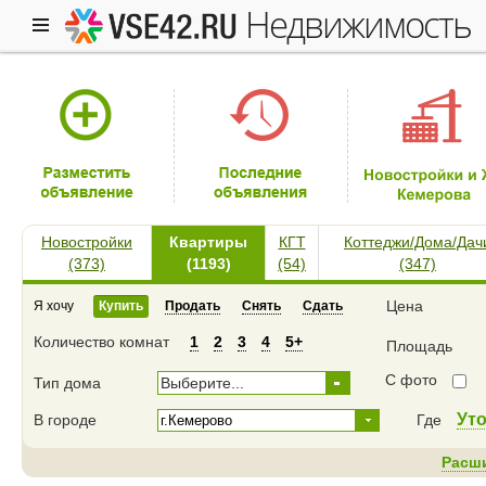
недвижимость
Новостройки
Квартиры
КГТ
Коттеджи/Дома/Дач
(373)
(1193)
(54)
(347)
Цена
Я хочу
Купить
Продать
Снять
Сдать
Количество комнат
1
2
3
4
5+
Площадь
С фото
Тип дома
Выберите...
Ут
В городе
Где
Расш