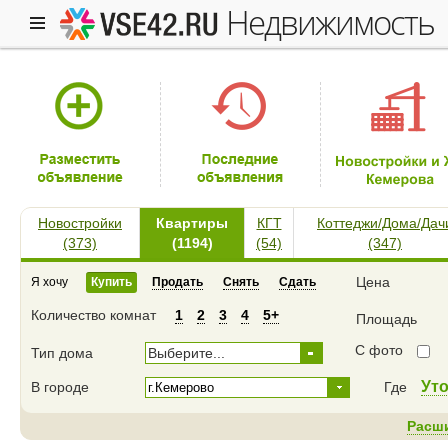
недвижимость
Новостройки
Квартиры
КГТ
Коттеджи/Дома/Дач
(373)
(1194)
(54)
(347)
Цена
Я хочу
Купить
Продать
Снять
Сдать
Количество комнат
1
2
3
4
5+
Площадь
С фото
Тип дома
Выберите...
Ут
В городе
Где
Расш