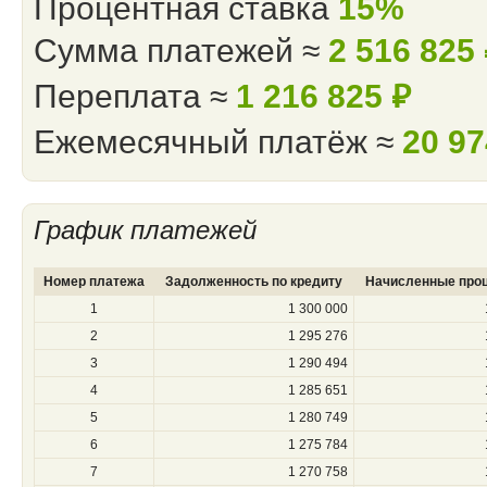
Процентная ставка
15%
Сумма платежей ≈
2 516 825
Переплата ≈
1 216 825
⃏
Ежемесячный платёж ≈
20 9
График платежей
Номер платежа
Задолженность по кредиту
Начисленные про
1
1 300 000
2
1 295 276
3
1 290 494
4
1 285 651
5
1 280 749
6
1 275 784
7
1 270 758