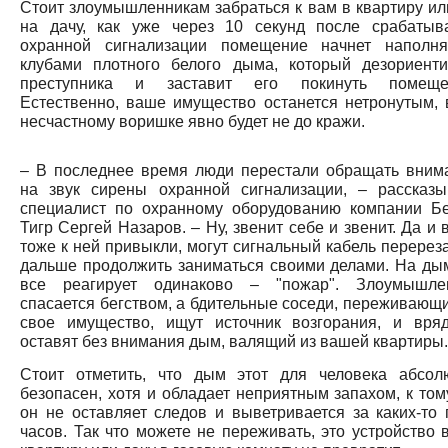
Стоит злоумышленникам забраться к вам в квартиру ил
на дачу, как уже через 10 секунд после срабатыв
охранной сигнализации помещение начнет наполня
клубами плотного белого дыма, который дезориенти
преступника и заставит его покинуть помеще
Естественно, ваше имущество останется нетронутым, 
несчастному воришке явно будет не до кражи.
– В последнее время люди перестали обращать вним
на звук сирены охранной сигнализации, – рассказы
специалист по охранному оборудованию компании Б
Тигр Сергей Назаров. – Ну, звенит себе и звенит. Да и
тоже к ней привыкли, могут сигнальный кабель перереза
дальше продолжить заниматься своими делами. На ды
все реагирует одинаково – "пожар". Злоумышле
спасается бегством, а бдительные соседи, переживающи
свое имущество, ищут источник возгорания, и вря
оставят без внимания дым, валящий из вашей квартиры.
Стоит отметить, что дым этот для человека абсол
безопасен, хотя и обладает неприятным запахом, к том
он не оставляет следов и выветривается за каких-то 
часов. Так что можете не переживать, это устройство 