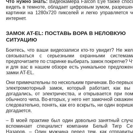
Что нужно знать:
Видеокамера Falcon Eye также спос
видеть в темноте, обладает цифровым зумом, разреше
картинки на 1280х720 пикселей и легко управляется ч
интернет.
ЗАМОК AT-EL: ПОСТАВЬ ВОРА В НЕЛОВКУЮ
СИТУАЦИЮ
Боитесь, что ваши видеозаписи кто-то увидит? Не жел
связываться с серьезными охранными система
предпочитаете по старинке выбирать замок покрепче? Чт
и для вас в нашем обзоре есть уникальное предложен
замки AT-EL.
Они примечательны по нескольким причинам. Во-первых,
электромоторный замок, который работает, как вы
догадались, от электричества, и открывается при по
обычного чипа. Во-вторых, у него нет замочной скважин
следовательно, понять, как его вскрыть, ни один вориш
догадается.
– В моей практике был один довольно занятный случа
вспоминает специалист компании Белый Тигр Се
Назаров. – Один мужчина перед тем, как отправить