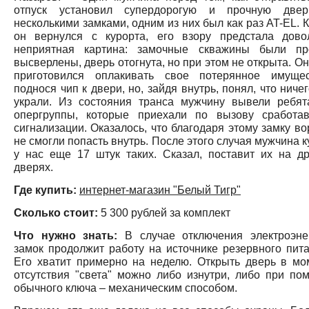
отпуск установил супердорогую и прочную две
несколькими замками, одним из них был как раз AT-EL. 
он вернулся с курорта, его взору предстала дово
неприятная картина: замочные скважины были пр
высверлены, дверь отогнута, но при этом не открыта. О
приготовился оплакивать свое потерянное имущес
поднося чип к двери, но, зайдя внутрь, понял, что ниче
украли. Из состояния транса мужчину вывели ребят
опергруппы, которые приехали по вызову сработа
сигнализации. Оказалось, что благодаря этому замку во
не смогли попасть внутрь. После этого случая мужчина 
у нас еще 17 штук таких. Сказал, поставит их на др
дверях.
Где купить:
интернет-магазин "Белый Тигр"
Сколько стоит:
5 300 рублей за комплект
Что нужно знать:
В случае отключения электроэне
замок продолжит работу на источнике резервного пита
Его хватит примерно на неделю. Открыть дверь в мо
отсутствия "света" можно либо изнутри, либо при по
обычного ключа – механическим способом.