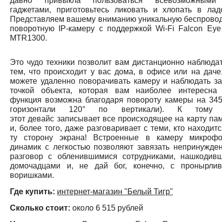
давно привыкла пользоваться всевозможными
гаджетами, приготовьтесь ликовать и хлопать в лад
Представляем вашему вниманию уникальную беспрово
поворотную IP-камеру с поддержкой Wi-Fi Falcon Eye
MTR1300.
Это чудо техники позволит вам дистанционно наблюдат
тем, что происходит у вас дома, в офисе или на даче
можете удаленно поворачивать камеру и наблюдать за
точкой объекта, которая вам наиболее интересна 
функция возможна благодаря повороту камеры на 345
горизонтали 120° по вертикали). К тому 
этот девайс записывает все происходящее на карту пам
и, более того, даже разговаривает с теми, кто находит
ту сторону экрана! Встроенные в камеру микроф
динамик с легкостью позволяют завязать непринужде
разговор с обленившимися сотрудниками, нашкодив
домочадцами и, не дай бог, конечно, с пронырли
воришками.
Где купить:
интернет-магазин "Белый Тигр"
Сколько стоит:
около 6 515 рублей