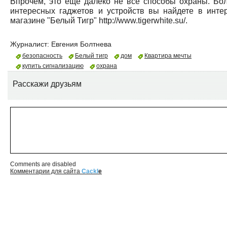
Впрочем, это еще далеко не все способы охраны. Бо
интересных гаджетов и устройств вы найдете в интер
магазине "Белый Тигр" http://www.tigerwhite.su/.
Журналист:
Евгения Болтнева
безопасность
Белый тигр
дом
Квартира мечты
купить сигнализацию
охрана
Расскажи друзьям
Comments are disabled
Комментарии для сайта
Cackl
e