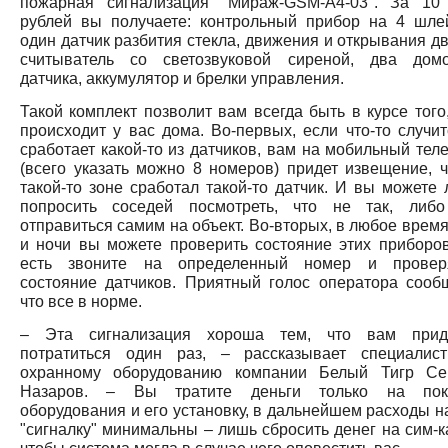
пожарная сигнализация "Мираж-GSM-А4-03". За 10
рублей вы получаете: контрольный прибор на 4 шле
один датчик разбития стекла, движения и открывания дв
считыватель со светозвуковой сиреной, два дом
датчика, аккумулятор и брелки управления.
Такой комплект позволит вам всегда быть в курсе того,
происходит у вас дома. Во-первых, если что-то случит
сработает какой-то из датчиков, вам на мобильный тел
(всего указать можно 8 номеров) придет извещение, ч
такой-то зоне сработал такой-то датчик. И вы можете 
попросить соседей посмотреть, что не так, либ
отправиться самим на объект. Во-вторых, в любое время
и ночи вы можете проверить состояние этих приборов
есть звоните на определенный номер и провер
состояние датчиков. Приятный голос оператора сообщ
что все в норме.
– Эта сигнализация хороша тем, что вам прид
потратиться один раз, – рассказывает специалис
охранному оборудованию компании Белый Тигр Се
Назаров. – Вы тратите деньги только на пок
оборудования и его установку, в дальнейшем расходы на
"сигналку" минимальны – лишь сбросить денег на сим-ка