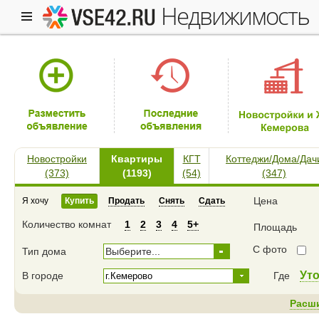
недвижимость
Новостройки
Квартиры
КГТ
Коттеджи/Дома/Дач
(373)
(1193)
(54)
(347)
Цена
Я хочу
Купить
Продать
Снять
Сдать
Количество комнат
1
2
3
4
5+
Площадь
С фото
Тип дома
Выберите...
Ут
В городе
Где
Расш