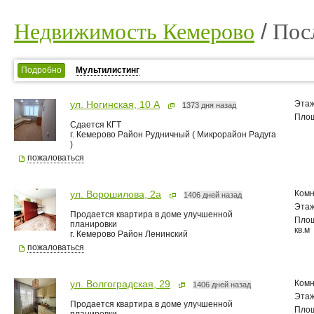
Недвижимость Кемерово
Пос
Подробно
Мультилистинг
Эта
ул. Ногинская, 10 А
1373 дня назад
Пло
Сдается КГТ
г. Кемерово Район Рудничный ( Микрорайон Радуга
)
пожаловаться
Комн
ул. Ворошилова, 2а
1406 дней назад
Эта
Продается квартира в доме улучшенной
Пло
планировки
кв.м
г. Кемерово Район Ленинский
пожаловаться
Комн
ул. Волгоградская, 29
1406 дней назад
Эта
Продается квартира в доме улучшенной
Пло