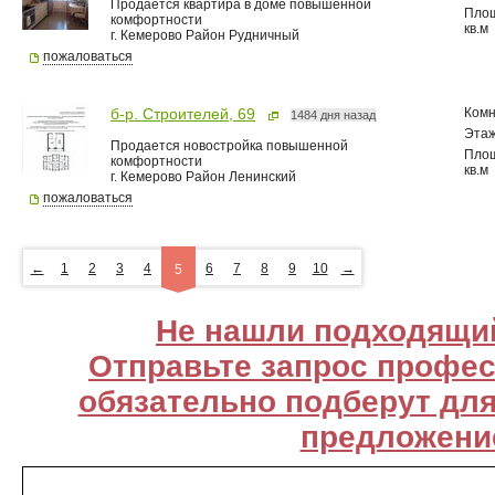
Продается квартира в доме повышенной
Пло
комфортности
кв.м
г. Кемерово Район Рудничный
пожаловаться
Комн
б-р. Строителей, 69
1484 дня назад
Эта
Продается новостройка повышенной
Пло
комфортности
кв.м
г. Кемерово Район Ленинский
пожаловаться
←
1
2
3
4
6
7
8
9
10
→
5
Не нашли подходящи
Отправьте запрос профе
обязательно подберут дл
предложени