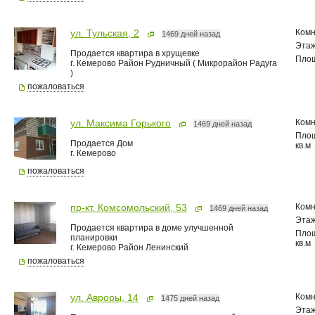
Комн
ул. Тульская, 2
1469 дней назад
Эта
Продается квартира в хрущевке
Пло
г. Кемерово Район Рудничный ( Микрорайон Радуга
)
пожаловаться
Комн
ул. Максима Горького
1469 дней назад
Пло
Продается Дом
кв.м
г. Кемерово
пожаловаться
Комн
пр-кт. Комсомольский, 53
1469 дней назад
Эта
Продается квартира в доме улучшенной
Пло
планировки
кв.м
г. Кемерово Район Ленинский
пожаловаться
Комн
ул. Авроры, 14
1475 дней назад
Эта