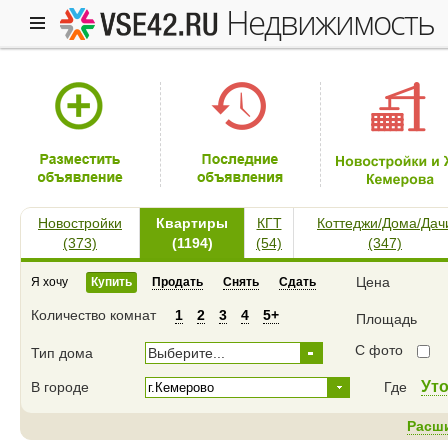
недвижимость
Новостройки
Квартиры
КГТ
Коттеджи/Дома/Дач
(373)
(1194)
(54)
(347)
Цена
Я хочу
Купить
Продать
Снять
Сдать
Количество комнат
1
2
3
4
5+
Площадь
С фото
Тип дома
Выберите...
Ут
В городе
Где
Расш