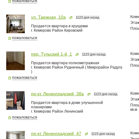
пожаловаться
Комн
ул. Таежная, 10а
1123 дня назад
Эта
Продается квартира в хрущевке
Пло
г. Кемерово Район Кировский
пожаловаться
Комн
пер. Тульский 1-й, 1
1123 дня назад
Эта
Продается квартира полнометражная
Пло
г. Кемерово Район Рудничный ( Микрорайон Радуга
)
пожаловаться
Комн
пр-кт. Ленинградский, 38а
1123 дня назад
Эта
Продается квартира в доме улучшенной
Пло
планировки
кв.м
г. Кемерово Район Ленинский
пожаловаться
Комн
пр-кт. Ленинградский, 47
1123 дня назад