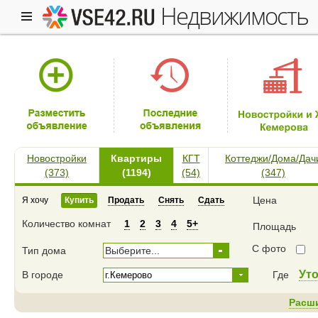
недвижимость
Новостройки
Квартиры
КГТ
Коттеджи/Дома/Дач
(373)
(1194)
(54)
(347)
Цена
Я хочу
Купить
Продать
Снять
Сдать
Количество комнат
1
2
3
4
5+
Площадь
С фото
Тип дома
Выберите...
Ут
В городе
Где
Расш