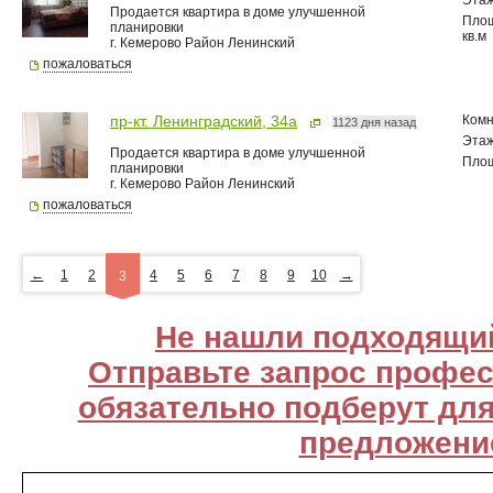
Эта
Продается квартира в доме улучшенной
Пло
планировки
кв.м
г. Кемерово Район Ленинский
пожаловаться
Комн
пр-кт. Ленинградский, 34а
1123 дня назад
Эта
Продается квартира в доме улучшенной
Пло
планировки
г. Кемерово Район Ленинский
пожаловаться
←
1
2
4
5
6
7
8
9
10
→
3
Не нашли подходящи
Отправьте запрос профе
обязательно подберут дл
предложени