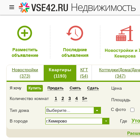
недвижимость
Новостройки
Квартиры
КГТ
Коттеджи/Дома/Дач
(373)
(1193)
(54)
(347)
Цена
Я хочу
Купить
Продать
Снять
Сдать
Количество комнат
1
2
3
4
5+
Площадь
С фото
Тип дома
Выберите...
Ут
В городе
Где
Расш