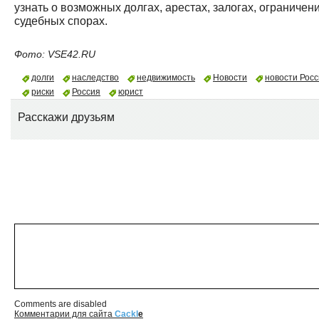
узнать о возможных долгах, арестах, залогах, ограничен
судебных спорах.
Фото: VSE42.RU
долги
наследство
недвижимость
Новости
новости Рос
риски
Россия
юрист
Расскажи друзьям
Comments are disabled
Комментарии для сайта
Cackl
e