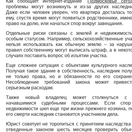
Как сообщает интернет-издание "
Подмосковье сего
проблемы могут возникнуть и из-за других наследни
Даже если человек уверен, что квартира досталась то
ему, спустя время могут появиться родственники, име
право на долю, или начаться спор вокруг завещания.
Отдельные риски связаны с землей и недвижимост
особым статусом. Например, сельскохозяйственные уча
нельзя использовать как обычную землю – за наруш
правил собственнику могут выписать штраф, а в некот
случаях поставить вопрос об изъятии участка.
Еще сложнее ситуация с объектами культурного насле
Получая такое здание в собственность, наследник полу
не только права, но и обязанности по его сохране
Несоблюдение требований закона может привес
серьезным расходам.
Также новый владелец может столкнуться с
начавшимися судебными процессами. Если спо
недвижимости шел еще при жизни прежнего хозяина, п
его смерти наследник становится участником дела.
Юрист советует не торопиться с принятием наследства 
отведенные законом шесть месяцев проверить объе