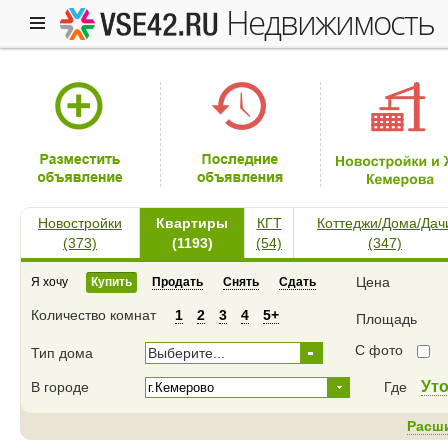
недвижимость
Новостройки
Квартиры
КГТ
Коттеджи/Дома/Дач
(373)
(1193)
(54)
(347)
Цена
Я хочу
Купить
Продать
Снять
Сдать
Количество комнат
1
2
3
4
5+
Площадь
С фото
Тип дома
Выберите...
Ут
В городе
Где
Расш