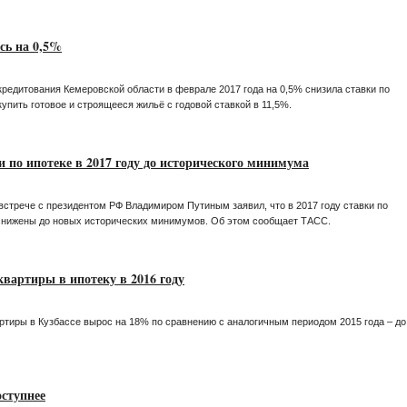
сь на 0,5%
кредитования Кемеровской области в феврале 2017 года на 0,5% снизила ставки по
упить готовое и строящееся жильё с годовой ставкой в 11,5%.
 по ипотеке в 2017 году до исторического минимума
встрече с президентом РФ Владимиром Путиным заявил, что в 2017 году ставки по
снижены до новых исторических минимумов. Об этом сообщает ТАСС.
квартиры в ипотеку в 2016 году
тиры в Кузбассе вырос на 18% по сравнению с аналогичным периодом 2015 года – до
оступнее