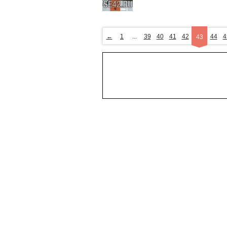
←
1
...
39
40
41
42
44
4
43