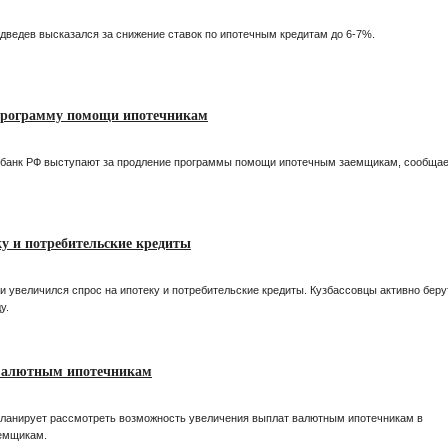
ведев высказался за снижение ставок по ипотечным кредитам до 6-7%.
программу помощи ипотечникам
обанк РФ выступают за продление программы помощи ипотечным заемщикам, сообща
ку и потребительские кредиты
ти увеличился спрос на ипотеку и потребительские кредиты. Кузбассовцы активно беру
у.
валютным ипотечникам
ланирует рассмотреть возможность увеличения выплат валютным ипотечникам в
емщикам.