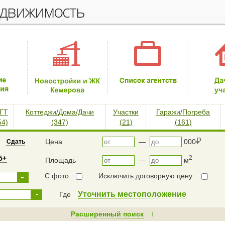
едвижимость
ГТ
Коттеджи/Дома/Дачи
Участки
Гаражи/Погреба
54)
(347)
(21)
(161)
⃏
Цена
—
000
Сдать
5+
2
Площадь
—
м
С фото
Исключить договорную цену
Уточнить местоположение
Где
Расширенный поиск
↑