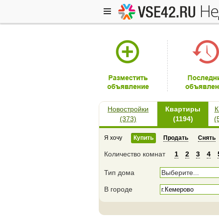
н
Новостройки
Квартиры
К
(373)
(1194)
(
Я хочу
Купить
Продать
Снять
Количество комнат
1
2
3
4
Тип дома
Выберите...
В городе