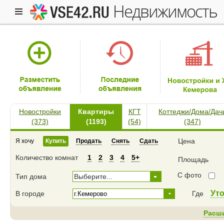
недвижимость
Новостройки
Квартиры
КГТ
Коттеджи/Дома/Дач
(373)
(1193)
(54)
(347)
Цена
Я хочу
Купить
Продать
Снять
Сдать
Количество комнат
1
2
3
4
5+
Площадь
С фото
Тип дома
Выберите...
Ут
В городе
Где
Расш