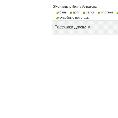
Журналист:
Ирина Алпатова
банк
долг
залог
ипотека
судебные приставы
Расскажи друзьям