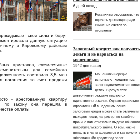
6 дней назад
Россиянам рассказали, что
сделать до холодов ради
снижения счетов за
отопление.
прикидывают свои силы и берут
омментировала данную ситуацию
ичному и Кировскому районам
Залоговый кредит: как получить
.
деньги и не нарваться на
мошенников
бных приставов, ежемесячные
1942 дня назад
ременительны для семейного
Мошенники нередко
олженность составила 3,5 млн
ал погашения за счет продажи
используют кредиты под
залог недвижимости в свои
целях. В результате
доверчивые граждане лишаются
сто - арестованную квартиру
единственного жилья. Однако правильно
му по закону она перешла в
оформленный в надежном банке
честве оплаты.
залоговый кредит может стать отличным
выходом, если, например, по какой-то
причине вам отказали в выдаче обычного
потребительского займа. О том, как не
попасть в лапы аферистов и как получит
«безопасный» кредит под залог