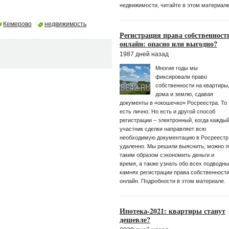
недвижимости, читайте в этом материале
Кемерово
недвижимость
Регистрация права собственност
онлайн: опасно или выгодно?
1987 дней назад
Многие годы мы
фиксировали право
собственности на квартиры
дома и землю, сдавая
документы в «окошечко» Росреестра. То
есть лично. Но есть и другой способ
регистрации – электронный, когда кажды
участник сделки направляет всю
необходимую документацию в Росреестр
удаленно. Мы решили выяснить, можно л
таким образом сэкономить деньги и
время, а также узнать обо всех подводн
камнях регистрации права собственност
онлайн. Подробности в этом материале.
Ипотека-2021: квартиры станут
дешевле?