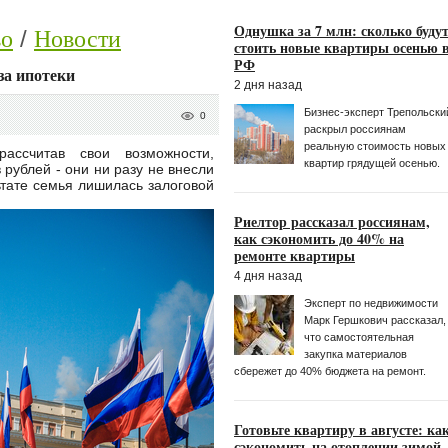
Однушка за 7 млн: сколько буду
во
Новости
стоить новые квартиры осенью 
РФ
за ипотеки
2 дня назад
Бизнес-эксперт Трепольски
0
раскрыл россиянам
реальную стоимость новых
ассчитав свои возможности,
квартир грядущей осенью.
рублей - они ни разу не внесли
ьтате семья лишилась залоговой
Риелтор рассказал россиянам,
как сэкономить до 40% на
ремонте квартиры
4 дня назад
Эксперт по недвижимости
Марк Гершкoвич рассказал,
что самостоятельная
закупка материалов
сбережет до 40% бюджета на ремонт.
Готовьте квартиру в августе: ка
сэкономить на отоплении зимой