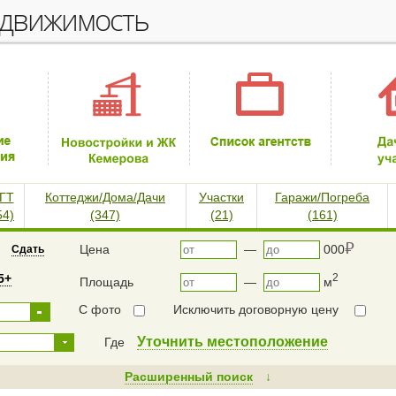
едвижимость
ГТ
Коттеджи/Дома/Дачи
Участки
Гаражи/Погреба
54)
(347)
(21)
(161)
⃏
Цена
—
000
Сдать
5+
2
Площадь
—
м
С фото
Исключить договорную цену
Уточнить местоположение
Где
Расширенный поиск
↓