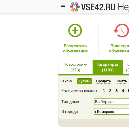
н
Новостройки
Квартиры
К
(373)
(1193)
(
Я хочу
Купить
Продать
Снять
Количество комнат
1
2
3
4
Тип дома
Выберите...
В городе