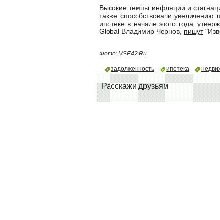
Высокие темпы инфляции и стагнац
также способствовали увеличению 
ипотеке в начале этого года, утвер
Global Владимир Чернов,
пишут
"Изв
Фото: VSE42.Ru
задолженность
ипотека
недви
Расскажи друзьям