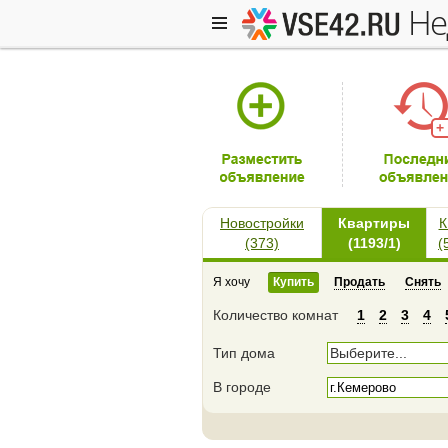
н
+
Новостройки
Квартиры
К
(373)
(1193/1)
(
Я хочу
Купить
Продать
Снять
Количество комнат
1
2
3
4
Тип дома
Выберите...
В городе