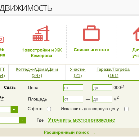
едвижимость
 3
ГТ
Коттеджи/Дома/Дачи
Участки
Гаражи/Погреба
54)
(347)
(21)
(161)
⃏
Цена
—
000
Сдать
5+
2
Площадь
—
м
С фото
Исключить договорную цену
Уточнить местоположение
Где
Расширенный поиск
↓