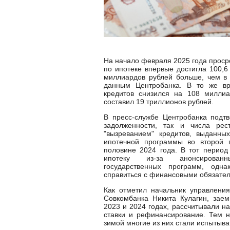
На начало февраля 2025 года проср
по ипотеке впервые достигла 100,6
миллиардов рублей больше, чем в
данным Центробанка. В то же 
кредитов снизился на 108 миллиа
составил 19 триллионов рублей.
В пресс-службе Центробанка подтв
задолженности, так и числа рест
"вызреванием" кредитов, выданны
ипотечной программы во второй 
половине 2024 года. В тот период
ипотеку из-за анонсирован
государственных программ, одн
справиться с финансовыми обязател
Как отметил начальник управления
Совкомбанка Никита Кулагин, зае
2023 и 2024 годах, рассчитывали н
ставки и рефинансирование. Тем н
зимой многие из них стали испытыва