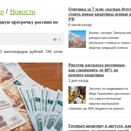
Однушка за 7 млн: сколько буду
во
Новости
стоить новые квартиры осенью 
РФ
дную просрочку россиян по
8 часов назад
Бизнес-эксперт Трепольски
раскрыл россиянам
1
реальную стоимость новых
квартир грядущей осенью.
0 миллиардов рублей. Об этом
Риелтор рассказал россиянам,
как сэкономить до 40% на
ремонте квартиры
2 дня назад
Эксперт по недвижимости
Марк Гершкoвич рассказал,
что самостоятельная
закупка материалов
сбережет до 40% бюджета на ремонт.
Готовьте квартиру в августе: ка
сэкономить на отоплении зимой