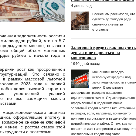
4 дня назад
Россиянам рассказали, что
сделать до холодов ради
снижения счетов за
отопление.
оченная задолженность россиян
 миллиардов рублей, что на 5,7
 предыдущем месяце, согласно
Залоговый кредит: как получить
время общий объем жилищных
деньги и не нарваться на
рдов рублей с начала года и
мошенников
1940 дней назад
ердили рост как просроченной
Мошенники нередко
руктуризаций. Это связано с
используют кредиты под
х в рамках массовой льготной
залог недвижимости в свои
половине 2023 года и первой
целях. В результате
 наблюдался высокий спрос на
доверчивые граждане лишаются
ных ужесточений условий
единственного жилья. Однако правильно
ако не все заемщики смогли
ьствами.
оформленный в надежном банке
залоговый кредит может стать отличным
 макроэкономического анализа
выходом, если, например, по какой-то
мщики, оформлявшие ипотеку в
причине вам отказали в выдаче обычного
а возможное снижение ключевой
потребительского займа. О том, как не
е менее, с ростом ставок этой
попасть в лапы аферистов и как получит
ть трудности с платежами.
«безопасный» кредит под залог