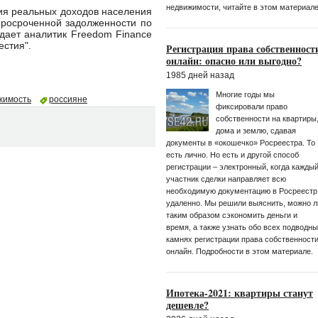
недвижимости, читайте в этом материале
ия реальных доходов населения
просроченной задолженности по
ждает аналитик Freedom Finance
естия".
Регистрация права собственност
онлайн: опасно или выгодно?
1985 дней назад
Многие годы мы
жимость
россияне
фиксировали право
собственности на квартиры
дома и землю, сдавая
документы в «окошечко» Росреестра. То
есть лично. Но есть и другой способ
регистрации – электронный, когда кажды
участник сделки направляет всю
необходимую документацию в Росреестр
удаленно. Мы решили выяснить, можно л
таким образом сэкономить деньги и
время, а также узнать обо всех подводн
камнях регистрации права собственност
онлайн. Подробности в этом материале.
Ипотека-2021: квартиры станут
дешевле?