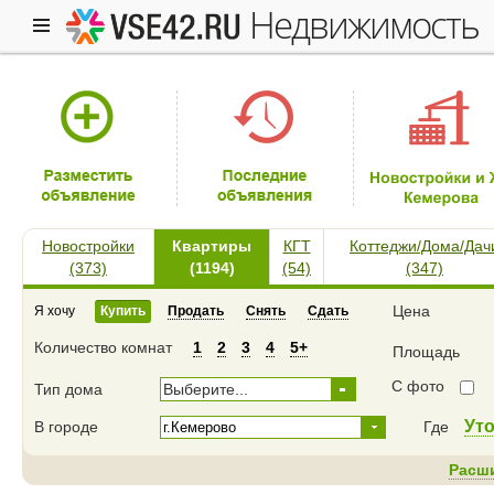
недвижимость
Новостройки
Квартиры
КГТ
Коттеджи/Дома/Дач
(373)
(1194)
(54)
(347)
Цена
Я хочу
Купить
Продать
Снять
Сдать
Количество комнат
1
2
3
4
5+
Площадь
С фото
Тип дома
Выберите...
Ут
В городе
Где
Расш