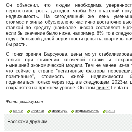
Он объяснил, что людям необходима увереннос
перспективе роста доходов, чтобы без опасений поку
недвижимость. На сегодняшний же день уменьш
стоимости жилья обусловлено частично достаточно выс
ставкой по кредиту (наиболее низкая составляет 9,6%
если бы значение было ниже, например, 8%, то в следу
году с большой долей вероятности цены на квартиры на
бы расти.
С точки зрения Барсукова, цены могут стабилизирова
только при снижении ключевой ставки и сохран
нынешней экономической модели. Тем не менее из-за т
что сейчас в стране "негативные факторы перевеши
позитивные", стоимость жилой недвижимости б
подниматься только через год, а в следующем, 2023-м, 
сохранятся на прежнем уровне. Об этом
пишет
Lenta.ru.
Фото: pixabay.com
жилье
ипотека
квартиры
недвижимость
цены
Расскажи друзьям