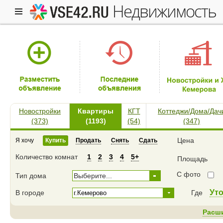
недвижимость
Новостройки
Квартиры
КГТ
Коттеджи/Дома/Дач
(373)
(1193)
(54)
(347)
Цена
Я хочу
Купить
Продать
Снять
Сдать
Количество комнат
1
2
3
4
5+
Площадь
С фото
Тип дома
Выберите...
Ут
В городе
Где
Расш