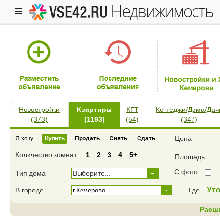
недвижимость
Новостройки
Квартиры
КГТ
Коттеджи/Дома/Дач
(373)
(1193)
(54)
(347)
Цена
Я хочу
Купить
Продать
Снять
Сдать
Количество комнат
1
2
3
4
5+
Площадь
С фото
Тип дома
Выберите...
Ут
В городе
Где
Расш