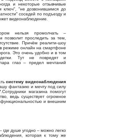
огда и некоторые отзывчивые
м ключ", "не дозвонившимся до
латности" соседей по подъезду и
ожет видеонаблюдение.
ором нельзя промолчать –
 позволит проследить за тем,
тсутствие. Причём реалити-шоу
 в режиме онлайн на смартфоне
рога. Это очень удобно и в том
 детки. Тут не повредят и
пара глаз – предел мечтаний
ать
систему видеонаблюдения
ашу фантазию и мечту под силу
"
.Сотрудники магазина помогут
тво, ведь существует огромное
 функциональностью и внешним
– где душе угодно – можно легко
аблюдения, которая к тому же