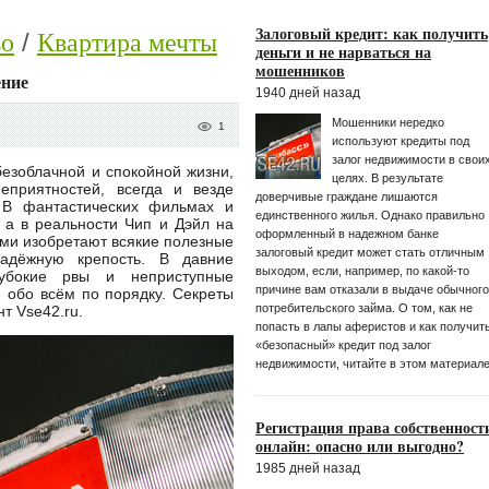
Залоговый кредит: как получить
во
Квартира мечты
деньги и не нарваться на
мошенников
ение
1940 дней назад
Мошенники нередко
1
используют кредиты под
залог недвижимости в свои
безоблачной и спокойной жизни,
целях. В результате
еприятностей, всегда и везде
доверчивые граждане лишаются
. В фантастических фильмах и
единственного жилья. Однако правильно
 а в реальности Чип и Дэйл на
оформленный в надежном банке
ми изобретают всякие полезные
залоговый кредит может стать отличным
адёжную крепость. В давние
выходом, если, например, по какой-то
убокие рвы и неприступные
причине вам отказали в выдаче обычного
 обо всём по порядку. Секреты
потребительского займа. О том, как не
т Vse42.ru.
попасть в лапы аферистов и как получит
«безопасный» кредит под залог
недвижимости, читайте в этом материале
Регистрация права собственност
онлайн: опасно или выгодно?
1985 дней назад