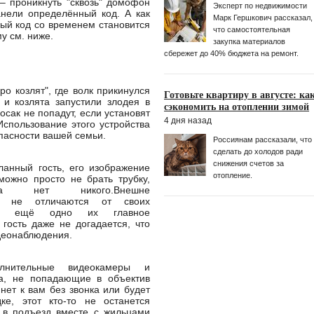
– проникнуть "сквозь" домофон
Эксперт по недвижимости
нели определённый код. А как
Марк Гершкoвич рассказал,
ный код со временем становится
что самостоятельная
у см. ниже.
закупка материалов
сбережет до 40% бюджета на ремонт.
о козлят", где волк прикинулся
Готовьте квартиру в августе: ка
 и козлята запустили злодея в
сэкономить на отоплении зимой
ак не попадут, если установят
4 дня назад
Использование этого устройства
пасности вашей семьи.
Россиянам рассказали, что
сделать до холодов ради
снижения счетов за
ланный гость, его изображение
отопление.
ожно просто не брать трубку,
ма нет никого.Внешне
м не отличаются от своих
тому ещё одно их главное
гость даже не догадается, что
деонаблюдения.
лнительные видеокамеры и
та, не попадающие в объектив
нет к вам без звонка или будет
е, этот кто-то не останется
 в подъезд вместе с жильцами