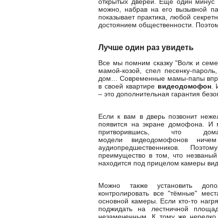
открытых дверей. Ещё один минус 
можно, набрав на его вызывной па
показывает практика, любой секрет
достоянием общественности. Поэтом
Лучше один раз увидеть
Все мы помним сказку "Волк и семер
мамой-козой, спел песенку-пароль,
дом… Современные мамы-папы впрос
в своей квартире
видеодомофон
. 
– это дополнительная гарантия безо
Если к вам в дверь позвонит неже
появится на экране домофона. И м
притворившись, что до
модели видеодомофонов ниче
аудиопредшественников. Поэ
преимущество в том, что незваный 
находится под прицелом камеры ви
Можно также установить допо
контролировать все "тёмные" мес
основной камеры. Если кто-то нагря
поджидать на лестничной площадк
незамеченным. К тому же нередко