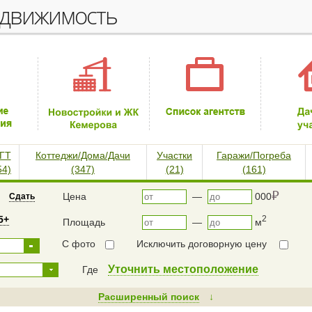
едвижимость
ГТ
Коттеджи/Дома/Дачи
Участки
Гаражи/Погреба
54)
(347)
(21)
(161)
⃏
Цена
—
000
Сдать
5+
2
Площадь
—
м
С фото
Исключить договорную цену
Уточнить местоположение
Где
Расширенный поиск
↓