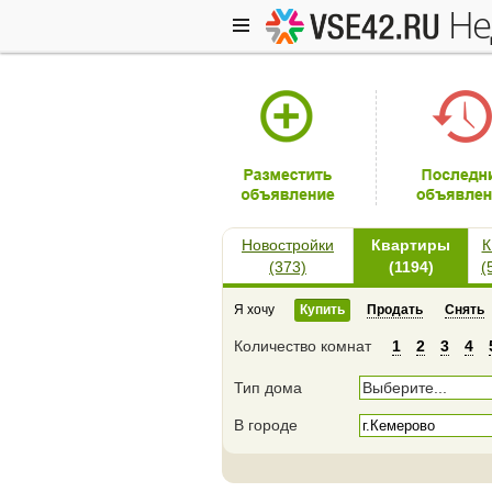
н
Новостройки
Квартиры
К
(373)
(1194)
(
Я хочу
Купить
Продать
Снять
Количество комнат
1
2
3
4
Тип дома
Выберите...
В городе