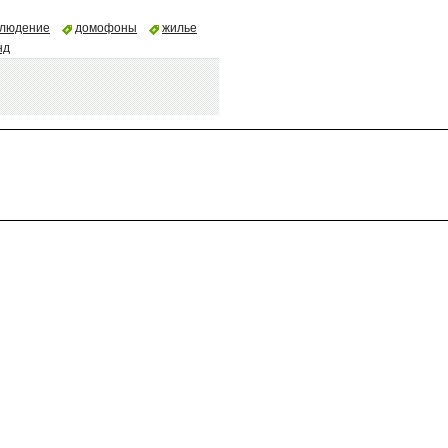
блюдение
домофоны
жилье
нд