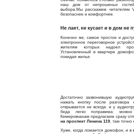
наш дом от непрошеных гостей
выбора.Мы расскажем читателям V
безопаснее и комфортнее.
Не лает, не кусает и в дом не 
Конечно же, самое простое и дост
электронное переговорное устройст
жителям которых надоел про
Установленный в квартире домофон
покидая жилья.
Достаточно зазвонившую аудиотру
нажать кнопку после разговора с
открывается не всегда: и у аудиотр
беда легко поправима: можно 
Кемеровчанам предлагаем сразу от
на проспект Ленина 119
, там точно 
Хуже, когда ломается домофон, и в