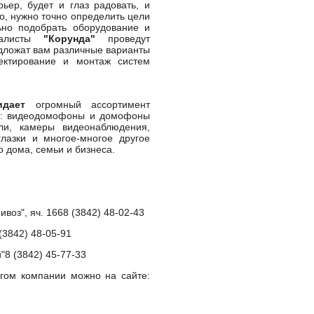
ьер, будет и глаз радовать, и
о, нужно точно определить цели
ьно подобрать оборудование и
иалисты
"Корунда"
проведут
дложат вам различные варианты
ектирование и монтаж систем
жидает
огромный ассортимент
я: видеодомофоны и домофоны
ли, камеры видеонаблюдения,
глазки и многое-многое другое
 дома, семьи и бизнеса.
ивоз", яч. 1668 (3842) 48-02-43
(3842) 48-05-91
"8 (3842) 45-77-33
огом компании можно на сайте: