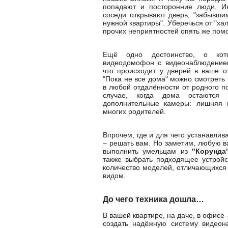
попадают и посторонние люди. Ин
соседи открывают дверь, "забывши
нужной квартиры". Уберечься от "ха
прочих неприятностей опять же пом
Ещё одно достоинство, о кот
видеодомофон с видеонаблюдением
что происходит у дверей в ваше о
"Пока не все дома" можно смотреть
в любой отдалённости от родного по
случае, когда дома остаются
дополнительные камеры: лишняя 
многих родителей.
Впрочем, где и для чего устанавлив
– решать вам. Но заметим, любую в
выполнить умельцам из
"Корунда
также выбрать подходящее устройс
количество моделей, отличающихся
видом.
До чего техника дошла…
В вашей квартире, на даче, в офисе 
создать надёжную систему видеон