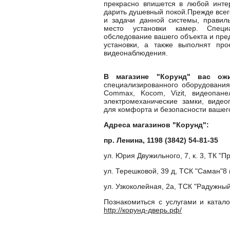
прекрасно впишется в любой интер
дарить душевный покой.Прежде всег
и задачи данной системы, правил
место установки камер. Спец
обследование вашего объекта и пре
установки, а также выполнят про
видеонаблюдения.
В магазине "Корунд" вас о
специализированного оборудовани
Commax, Kocom, Vizit, видеопане
электромеханические замки, видео
для комфорта и безопасности вашего
Адреса магазинов "Корунд":
пр. Ленина, 1198 (3842) 54-81-35
ул. Юрия Двужильного, 7, к. 3, ТК "Пр
ул. Терешковой, 39 д, ТСК "Саман"8 
ул. Узкоколейная, 2а, ТСК "Радужный
Познакомиться с услугами и катал
http://корунд-дверь.рф/