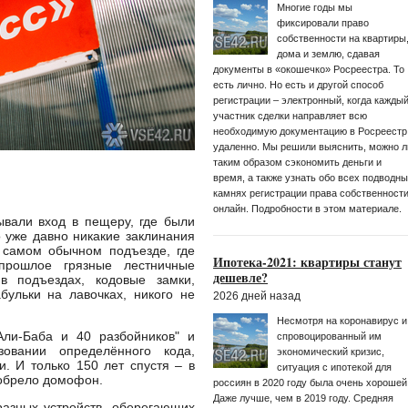
Многие годы мы
фиксировали право
собственности на квартиры
дома и землю, сдавая
документы в «окошечко» Росреестра. То
есть лично. Но есть и другой способ
регистрации – электронный, когда кажды
участник сделки направляет всю
необходимую документацию в Росреестр
удаленно. Мы решили выяснить, можно л
таким образом сэкономить деньги и
время, а также узнать обо всех подводн
камнях регистрации права собственност
онлайн. Подробности в этом материале.
вали вход в пещеру, где были
 уже давно никакие заклинания
 самом обычном подъезде, где
Ипотека-2021: квартиры станут
прошлое грязные лестничные
дешевле?
в подъездах, кодовые замки,
бульки на лавочках, никого не
2026 дней назад
Несмотря на коронавирус и
Али-Баба и 40 разбойников" и
спровоцированный им
зовании определённого кода,
экономический кризис,
. И только 150 лет спустя – в
ситуация с ипотекой для
зобрело домофон.
россиян в 2020 году была очень хорошей
Даже лучше, чем в 2019 году. Средняя
разных устройств, оберегающих