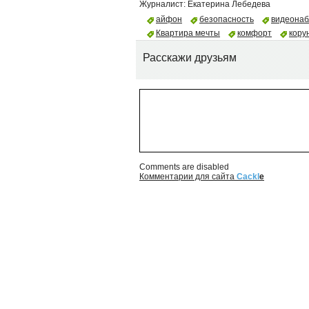
Журналист:
Екатерина Лебедева
айфон
безопасность
видеона
Квартира мечты
комфорт
кору
Расскажи друзьям
Comments are disabled
Комментарии для сайта
Cackl
e