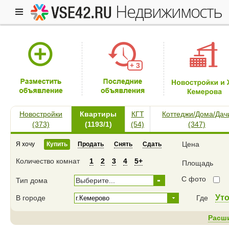
недвижимость
+ 3
Новостройки
Квартиры
КГТ
Коттеджи/Дома/Дач
(373)
(1193/1)
(54)
(347)
Цена
Я хочу
Купить
Продать
Снять
Сдать
Количество комнат
1
2
3
4
5+
Площадь
С фото
Тип дома
Выберите...
Ут
В городе
Где
Расш