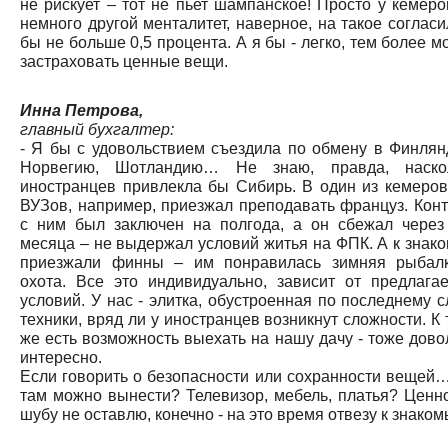
не рискует – тот не пьет шампанское! Просто у кемеро
немного другой менталитет, наверное, на такое согласи
бы не больше 0,5 процента. А я бы - легко, тем более 
застраховать ценные вещи.
Инна Петрова,
главный бухгалтер:
- Я бы с удовольствием съездила по обмену в Финлян
Норвегию, Шотландию… Не знаю, правда, наско
иностранцев привлекла бы Сибирь. В один из кемеров
ВУЗов, например, приезжал преподавать француз. Конт
с ним был заключен на полгода, а он сбежал через
месяца – не выдержал условий житья на ФПК. А к знак
приезжали финны – им понравилась зимняя рыбал
охота. Все это индивидуально, зависит от предлага
условий. У нас - элитка, обустроенная по последнему с
техники, вряд ли у иностранцев возникнут сложности. К
же есть возможность выехать на нашу дачу - тоже дово
интересно.
Если говорить о безопасности или сохранности вещей…
там можно вынести? Телевизор, мебель, платья? Ценно
шубу не оставлю, конечно - на это время отвезу к знаком