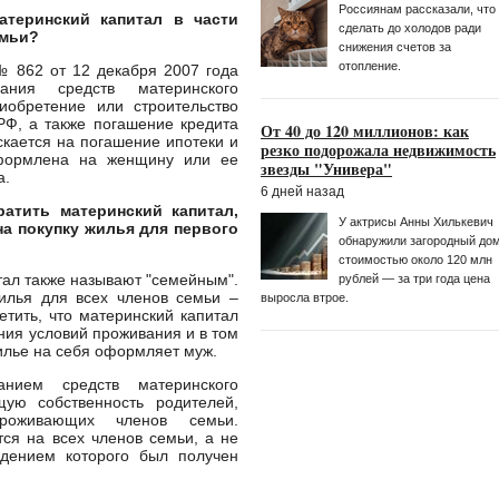
Россиянам рассказали, что
атеринский капитал в части
сделать до холодов ради
емьи?
снижения счетов за
отопление.
 862 от 12 декабря 2007 года
ания средств материнского
иобретение или строительство
Ф, а также погашение кредита
От 40 до 120 миллионов: как
скается на погашение ипотеки и
резко подорожала недвижимость
оформлена на женщину или ее
звезды "Универа"
а.
6 дней назад
ратить материнский капитал,
У актрисы Анны Хилькевич
на покупку жилья для первого
обнаружили загородный до
стоимостью около 120 млн
тал также называют "семейным".
рублей — за три года цена
илья для всех членов семьи –
выросла втрое.
етить, что материнский капитал
ния условий проживания и в том
жилье на себя оформляет муж.
анием средств материнского
ую собственность родителей,
роживающих членов семьи.
я на всех членов семьи, а не
ждением которого был получен