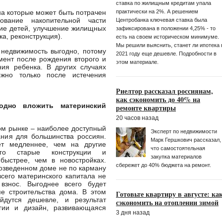
ставка по жилищным кредитам упала
практически на 2%. А решением
на которые может быть потрачен
ование накопительной части
Центробанка ключевая ставка была
ние детей, улучшение жилищных
зафиксирована в положении 4,25% - то
ка, реконструкция).
есть на своем историческом минимуме.
Мы решили выяснить, станет ли ипотека 
 недвижимость выгодно, потому
2021 году еще дешевле. Подробности в
мент после рождения второго и
этом материале.
ия ребенка. В других случаях
ожно только после истечения
Риелтор рассказал россиянам,
как сэкономить до 40% на
одно вложить материнский
ремонте квартиры
20 часов назад
ом рынке – наиболее доступный
Эксперт по недвижимости
ния для большинства россиян.
Марк Гершкoвич рассказал,
ет медленнее, чем на другие
что самостоятельная
го старые конструкции и
закупка материалов
быстрее, чем в новостройках.
сбережет до 40% бюджета на ремонт.
возведенном доме не по карману
сего материнского капитала не
взнос. Выгоднее всего будет
пе строительства дома. В этом
Готовьте квартиру в августе: ка
йдутся дешевле, и результат
сэкономить на отоплении зимой
гии и дизайн, развивающаяся
3 дня назад