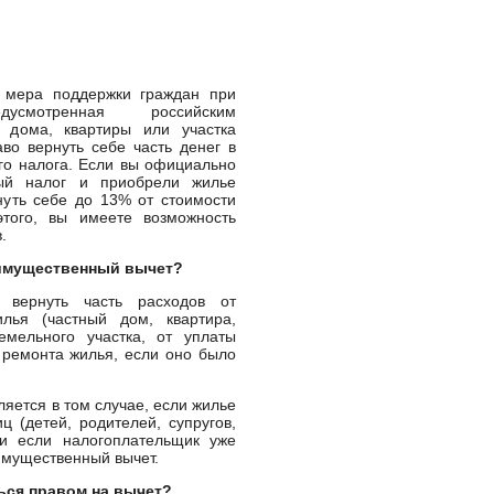
 мера поддержки граждан при
усмотренная российским
и дома, квартиры или участка
во вернуть себе часть денег в
го налога. Если вы официально
ный налог и приобрели жилье
нуть себе до 13% от стоимости
того, вы имеете возможность
.
 имущественный вычет?
 вернуть часть расходов от
лья (частный дом, квартира,
емельного участка, от уплаты
 ремонта жилья, если оно было
яется в том случае, если жилье
 (детей, родителей, супругов,
ли если налогоплательщик уже
имущественный вычет.
ься правом на вычет?