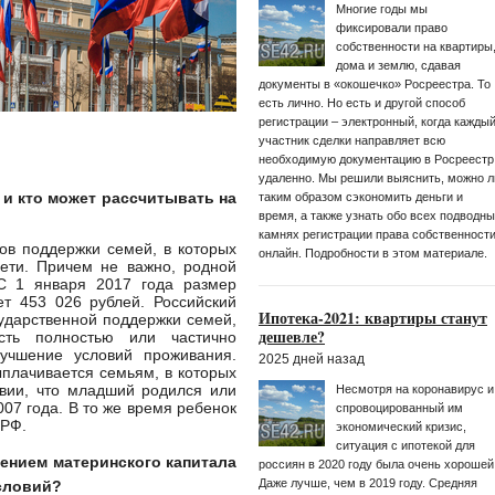
Многие годы мы
фиксировали право
собственности на квартиры
дома и землю, сдавая
документы в «окошечко» Росреестра. То
есть лично. Но есть и другой способ
регистрации – электронный, когда кажды
участник сделки направляет всю
необходимую документацию в Росреестр
удаленно. Мы решили выяснить, можно л
 и кто может рассчитывать на
таким образом сэкономить деньги и
время, а также узнать обо всех подводн
камнях регистрации права собственност
ов поддержки семей, в которых
онлайн. Подробности в этом материале.
ети. Причем не важно, родной
С 1 января 2017 года размер
ет 453 026 рублей. Российский
Ипотека-2021: квартиры станут
ударственной поддержки семей,
дешевле?
сть полностью или частично
лучшение условий проживания.
2025 дней назад
плачивается семьям, в которых
овии, что младший родился или
Несмотря на коронавирус и
07 года. В то же время ребенок
спровоцированный им
 РФ.
экономический кризис,
ситуация с ипотекой для
ением материнского капитала
россиян в 2020 году была очень хорошей
Даже лучше, чем в 2019 году. Средняя
словий?