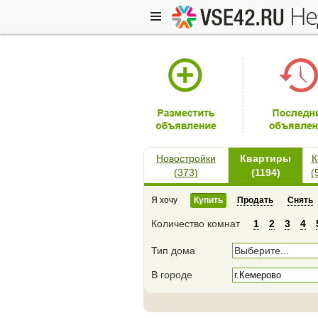
н
Новостройки
Квартиры
К
(373)
(1194)
(
Я хочу
Купить
Продать
Снять
Количество комнат
1
2
3
4
Тип дома
Выберите...
В городе