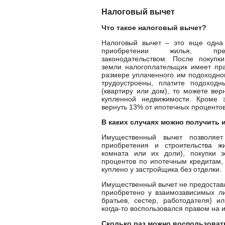
Налоговый вычет
Что такое налоговый вычет?
Налоговый вычет – это еще одна
приобретении жилья, пред
законодательством. После покупк
земли налогоплательщик имеет пра
размере уплаченного им подоходно
трудоустроены, платите подоход
(квартиру или дом), то можете вер
купленной недвижимости. Кроме э
вернуть 13% от ипотечных процентов
В каких случаях можно получить
Имущественный вычет позволяет
приобретения и строительства жи
комната или их доли), покупки з
процентов по ипотечным кредитам,
куплено у застройщика без отделки.
Имущественный вычет не предоставл
приобретено у взаимозависимых лиц
братьев, сестер, работодателя) и
когда-то воспользовался правом на 
Сколько раз можно воспользоват