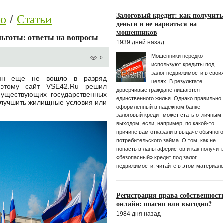
Залоговый кредит: как получить
во
Статьи
деньги и не нарваться на
мошенников
льготы: ответы на вопросы
1939 дней назад
Мошенники нередко
0
используют кредиты под
залог недвижимости в свои
иян еще не вошло в разряд
целях. В результате
оэтому сайт VSE42.Ru решил
доверчивые граждане лишаются
существующих государственных
единственного жилья. Однако правильно
улучшить жилищные условия или
оформленный в надежном банке
залоговый кредит может стать отличным
выходом, если, например, по какой-то
причине вам отказали в выдаче обычного
потребительского займа. О том, как не
попасть в лапы аферистов и как получит
«безопасный» кредит под залог
недвижимости, читайте в этом материале
Регистрация права собственност
онлайн: опасно или выгодно?
1984 дня назад