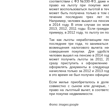
соответствии с ФЗ №330-ФЗ, даже 
право на льготу при покупке жи
может воспользоваться льготой в теч
может быть получена только в том 
течение последних трех лет п
Например, человек вышел на пенсию
в 2014 году. В этом случае он мож
2013, 2012, 2011 годы. Если гражд
примеру, в 2012 году, то льготу он п
Так как льготы неработающим пен
последние три года, то заниматьс
возмещения налогового вычета нео
совершения покупки. Для удобс
человек вышел на пенсию в 2014 год
может получить льготы за 2011, 2
сразу приступить к оформлению
оформлять документы в следующем
начислена только за 2012 и 2013 год
в это время не был получен официал
Если жилье приобреталось в долев
совместно с сыном или дочерью, 
право на льготный вычет, в соответ
при покупке недвижимости.
Фото: images.google