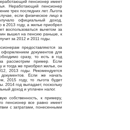
неработающий пенсионер имеет
лья. Неработающий пенсионер
ение трех последних лет. Льгота
случае, если физическое лицо в
олучало официальный доход.
 в 2013 году, а жилье приобрел
ет воспользоваться вычетом за
анин вышел на пенсию раньше, к
олучит за 2012 и 2011 годы.
сионерам предоставляются за
я оформлением документов для
бходимо сразу, то есть в год
тва рассмотрим пример. Если
у и тогда же приобрел жилье, он
012, 2013 годы. Рекомендуется
 документов. Если же начать
, 2015 году, то льгота будет
ы. 2014 год выпадает, поскольку
ьный доход и уплачен налог.
ую собственность, к примеру,
то пенсионер все равно имеет
ствии с затратами, понесенными