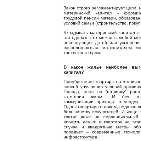
Закон строго регламентирует цели, 
материнский капитал – формир
трудовой пенсии матери, образова
условий семьи (строительство, покуп
Вкладывать материнский капитал в
что сделать это можно в любой мо
последующих детей или усыновлен
воспользоваться маткапиталом м
трехлетнего срока.
В какое жилье наиболее выг
капитал?
Приобретение квартиры на вторичн
способ улучшения условий прожива
Правда, цена на "вторичку" раст
категории жилья. И без то
коммуникации приходят в упадок 
Однако квартира в новом, недавно 
большинству покупателей. И чаще в
хватит даже на первоначальный 
вложить деньги в квартиру на эта
случае и квадратные метры обо
порадует – современные техноло
инфраструктура.