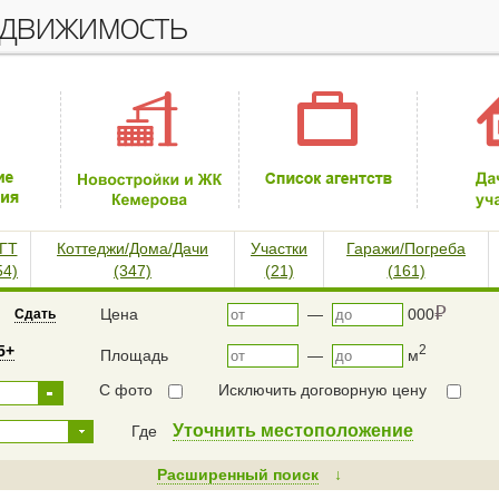
едвижимость
ГТ
Коттеджи/Дома/Дачи
Участки
Гаражи/Погреба
54)
(347)
(21)
(161)
⃏
Цена
—
000
Сдать
5+
2
Площадь
—
м
С фото
Исключить договорную цену
Уточнить местоположение
Где
Расширенный поиск
↓