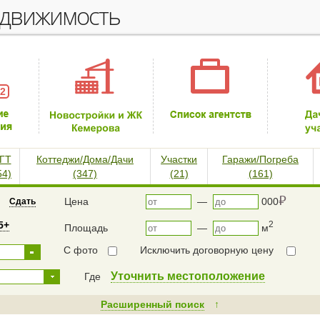
едвижимость
 2
ГТ
Коттеджи/Дома/Дачи
Участки
Гаражи/Погреба
54)
(347)
(21)
(161)
⃏
Цена
—
000
Сдать
5+
2
Площадь
—
м
С фото
Исключить договорную цену
Уточнить местоположение
Где
Расширенный поиск
↑