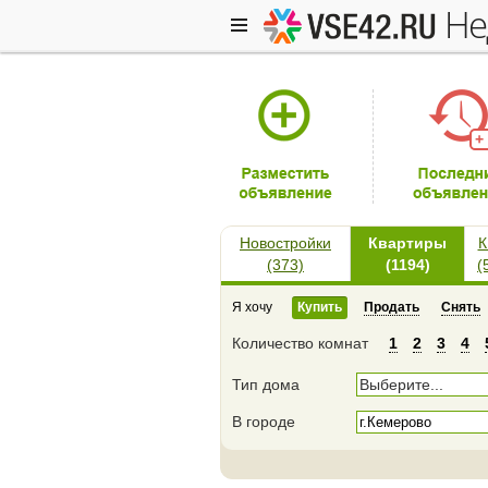
н
+
Новостройки
Квартиры
К
(373)
(1194)
(
Я хочу
Купить
Продать
Снять
Количество комнат
1
2
3
4
Тип дома
Выберите...
В городе