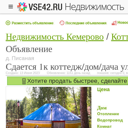
недвижимость
Недвижимость Кемерово
Кот
Объявление
д. Писаная
Сдается 1к коттедж/дом/дача ул
Создано: 13 Июня 2023
Обновленно: 1151 день назад
показов: сегодня 0, в
Хотите продать быстрее, сделайте
Цена
Дом
Отопление
Водопровод
Комнат