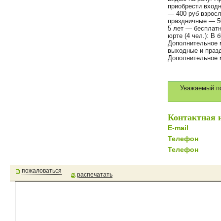
приобрести входн
— 400 руб взросл
праздничные — 50
5 лет — бесплатн
юрте (4 чел.): В б
Дополнительное ме
выходные и праздн
Дополнительное ме
Уважаемый по
Контактная 
E-mail
Телефон
Телефон
пожаловаться
распечатать