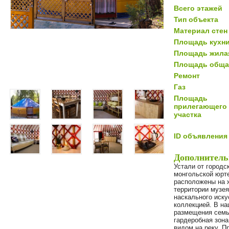
Всего этажей
Тип объекта
Материал стен
Площадь кухн
Площадь жила
Площадь обща
Ремонт
Газ
Площадь
прилегающего
участка
ID объявления
Дополнитель
Устали от городс
монгольской юрт
расположены на 
территории музе
наскального иску
коллекцией. В н
размещения семь
гардеробная зона
видом на реку. 