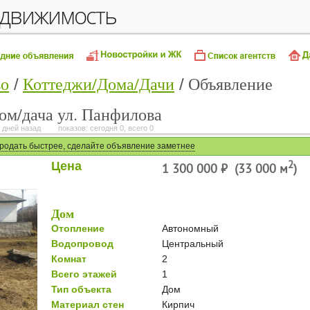
едвижимость
во
Коттеджи/Дома/Дачи
Объявление
ом/дача ул. Панфилова
 дней назад
показов: сегодня 0, всего 0
родать быстрее, сделайте объявление заметнее
Цена
2
1 300 000 ⃏ (33 000 м
)
Дом
Отопление
Автономный
Водопровод
Центральный
Комнат
2
Всего этажей
1
Тип объекта
Дом
Материал стен
Кирпич