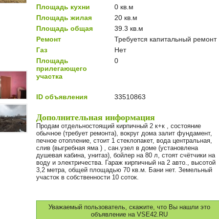
Площадь кухни
0 кв.м
Площадь жилая
20 кв.м
Площадь общая
39.3 кв.м
Ремонт
Требуется капитальный ремонт
Газ
Нет
Площадь
0
прилегающего
участка
ID объявления
33510863
Дополнительная информация
Продам отдельностоящий кирпичный 2 к+к , состояние
обычное (требует ремонта), вокруг дома залит фундамент,
печное отопление, стоит 1 стеклопакет, вода центральная,
слив (выгребная яма ) , сан.узел в доме (установлена
душевая кабина, унитаз), бойлер на 80 л, стоят счётчики на
воду и электричества. Гараж кирпичный на 2 авто., высотой
3,2 метра, общей площадью 70 кв.м. Бани нет. Земельный
участок в собственности 10 соток.
Уважаемый пользователь, скажите, что Вы нашли это
объявление на VSE42.RU