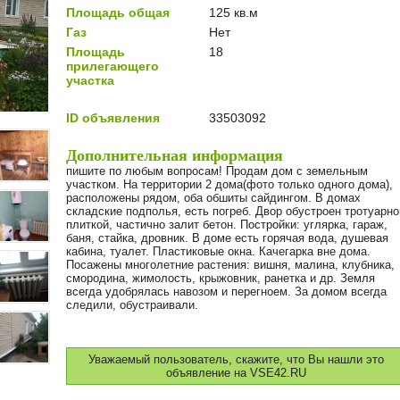
Площадь общая
125 кв.м
Газ
Нет
Площадь
18
прилегающего
участка
ID объявления
33503092
Дополнительная информация
пишите по любым вопросам! Продам дом с земельным
участком. На территории 2 дома(фото только одного дома),
расположены рядом, оба обшиты сайдингом. В домах
складские подполья, есть погреб. Двор обустроен тротуарно
плиткой, частично залит бетон. Постройки: углярка, гараж,
баня, стайка, дровник. В доме есть горячая вода, душевая
кабина, туалет. Пластиковые окна. Качегарка вне дома.
Посажены многолетние растения: вишня, малина, клубника,
смородина, жимолость, крыжовник, ранетка и др. Земля
всегда удобрялась навозом и перегноем. За домом всегда
следили, обустраивали.
Уважаемый пользователь, скажите, что Вы нашли это
объявление на VSE42.RU