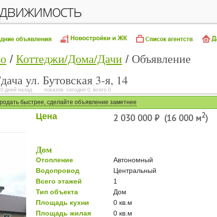
едвижимость
во
Коттеджи/Дома/Дачи
Объявление
ача ул. Бутовская 3-я, 14
0 дней назад
показов: сегодня 0, всего 0
родать быстрее, сделайте объявление заметнее
Цена
2
2 030 000 ⃏ (16 000 м
)
Дом
Отопление
Автономный
Водопровод
Центральный
Всего этажей
1
Тип объекта
Дом
Площадь кухни
0 кв.м
Площадь жилая
0 кв.м