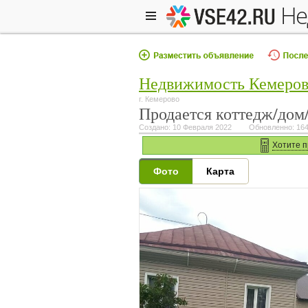
н
Недвижимость Кемеро
г. Кемерово
Продается коттедж/дом/д
Создано: 10 Февраля 2022
Обновленно: 164
Хотите п
Фото
Карта