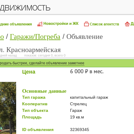
едвижимость
во
Гаражи/Погреба
Объявление
ул. Красноармейская
дней назад
показов: сегодня 0, всего 0
родать быстрее, сделайте объявление заметнее
Цена
6 000 ⃏ в мес.
Основные данные
Тип гаража
капитальный гараж
Кооператив
Стрелец
Тип объекта
Гараж
Площадь
19 кв.м
ID объявления
32369345