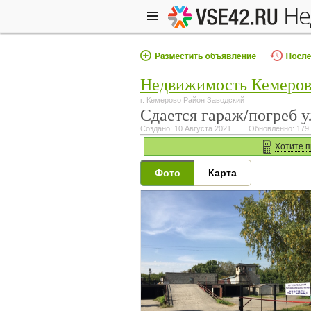
н
Недвижимость Кемеро
г. Кемерово Район Заводский
Сдается гараж/погреб 
Создано: 10 Августа 2021
Обновленно: 179 
Хотите п
Фото
Карта