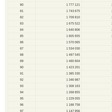
80
1 777 121
81
1 743 675
82
1 709 810
83
1 675 522
84
1 640 806
85
1 605 655
86
1 570 065
87
1 534 030
88
1 497 545
89
1 460 604
90
1 423 201
91
1 385 330
92
1 346 987
93
1 308 163
94
1 268 855
95
1 229 055
96
1 188 758
97
1 147 956