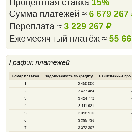
Процентная ставка
15%
Сумма платежей ≈
6 679 267
Переплата ≈
3 229 267
⃏
Ежемесячный платёж ≈
55 6
График платежей
Номер платежа
Задолженность по кредиту
Начисленные про
1
3 450 000
2
3 437 464
3
3 424 772
4
3 411 921
5
3 398 910
6
3 385 736
7
3 372 397