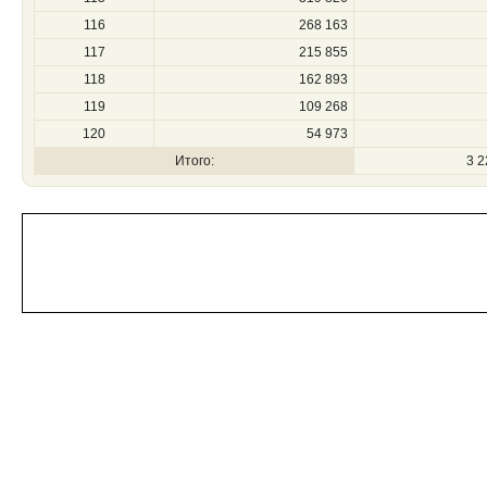
116
268 163
117
215 855
118
162 893
119
109 268
120
54 973
Итого:
3 2