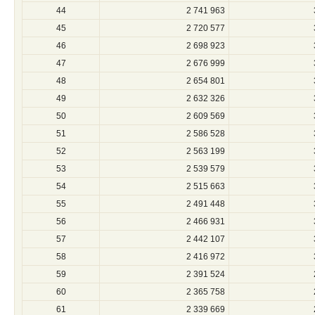
44
2 741 963
45
2 720 577
46
2 698 923
47
2 676 999
48
2 654 801
49
2 632 326
50
2 609 569
51
2 586 528
52
2 563 199
53
2 539 579
54
2 515 663
55
2 491 448
56
2 466 931
57
2 442 107
58
2 416 972
59
2 391 524
60
2 365 758
61
2 339 669