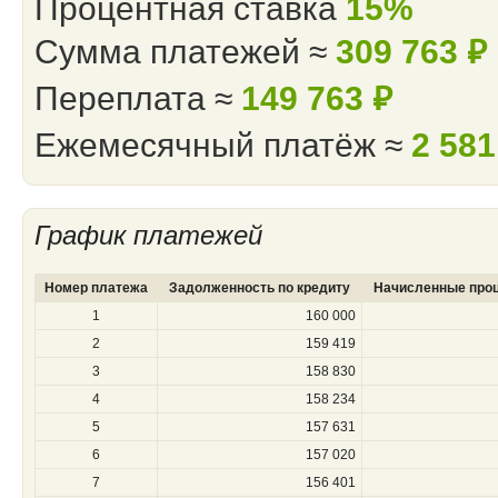
Процентная ставка
15%
Сумма платежей ≈
309 763
⃏
Переплата ≈
149 763
⃏
Ежемесячный платёж ≈
2 58
График платежей
Номер платежа
Задолженность по кредиту
Начисленные про
1
160 000
2
159 419
3
158 830
4
158 234
5
157 631
6
157 020
7
156 401