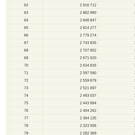
62
2 916 712
63
2 882 990
64
2 848 847
65
2 814 277
66
2 779 274
67
2 743 835
68
2 707 952
69
2 671 620
70
2 634 835
71
2 597 590
72
2 559 879
73
2 521 697
74
2 483 037
75
2 443 894
76
2 404 262
77
2 364 135
78
2 323 506
79
2 282 369