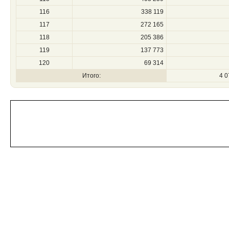
116
338 119
117
272 165
118
205 386
119
137 773
120
69 314
Итого:
4 0