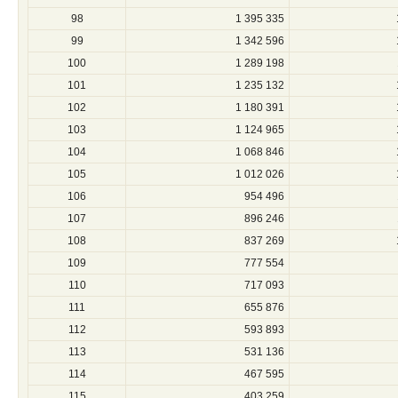
98
1 395 335
99
1 342 596
100
1 289 198
101
1 235 132
102
1 180 391
103
1 124 965
104
1 068 846
105
1 012 026
106
954 496
107
896 246
108
837 269
109
777 554
110
717 093
111
655 876
112
593 893
113
531 136
114
467 595
115
403 259