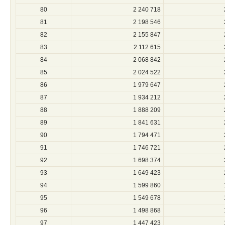
80
2 240 718
81
2 198 546
82
2 155 847
83
2 112 615
84
2 068 842
85
2 024 522
86
1 979 647
87
1 934 212
88
1 888 209
89
1 841 631
90
1 794 471
91
1 746 721
92
1 698 374
93
1 649 423
94
1 599 860
95
1 549 678
96
1 498 868
97
1 447 423