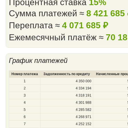
Процентная ставка
15%
Сумма платежей ≈
8 421 685
Переплата ≈
4 071 685
⃏
Ежемесячный платёж ≈
70 1
График платежей
Номер платежа
Задолженность по кредиту
Начисленные про
1
4 350 000
2
4 334 194
3
4 318 191
4
4 301 988
5
4 285 582
6
4 268 971
7
4 252 152