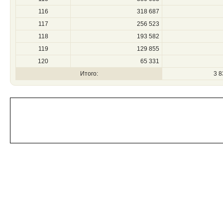
116
318 687
117
256 523
118
193 582
119
129 855
120
65 331
Итого:
3 8