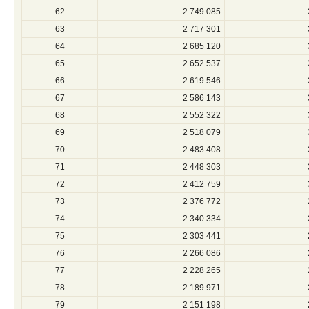
62
2 749 085
63
2 717 301
64
2 685 120
65
2 652 537
66
2 619 546
67
2 586 143
68
2 552 322
69
2 518 079
70
2 483 408
71
2 448 303
72
2 412 759
73
2 376 772
74
2 340 334
75
2 303 441
76
2 266 086
77
2 228 265
78
2 189 971
79
2 151 198