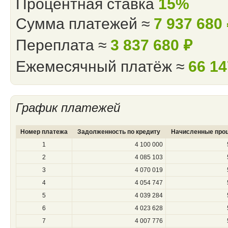
Процентная ставка
15%
Сумма платежей ≈
7 937 680
Переплата ≈
3 837 680
⃏
Ежемесячный платёж ≈
66 1
График платежей
Номер платежа
Задолженность по кредиту
Начисленные про
1
4 100 000
2
4 085 103
3
4 070 019
4
4 054 747
5
4 039 284
6
4 023 628
7
4 007 776