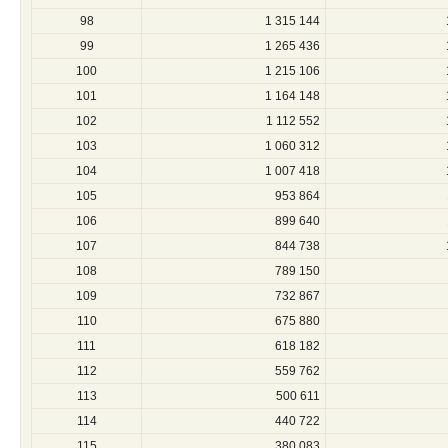
98
1 315 144
99
1 265 436
100
1 215 106
101
1 164 148
102
1 112 552
103
1 060 312
104
1 007 418
105
953 864
106
899 640
107
844 738
108
789 150
109
732 867
110
675 880
111
618 182
112
559 762
113
500 611
114
440 722
115
380 083