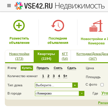
недвижимость
Новостройки
Квартиры
КГТ
Коттеджи/Дома/Дач
(373)
(1194)
(54)
(347)
Цена
Я хочу
Купить
Продать
Снять
Сдать
Количество комнат
1
2
3
4
5+
Площадь
С фото
Тип дома
Выберите...
Ут
В городе
Где
Расш