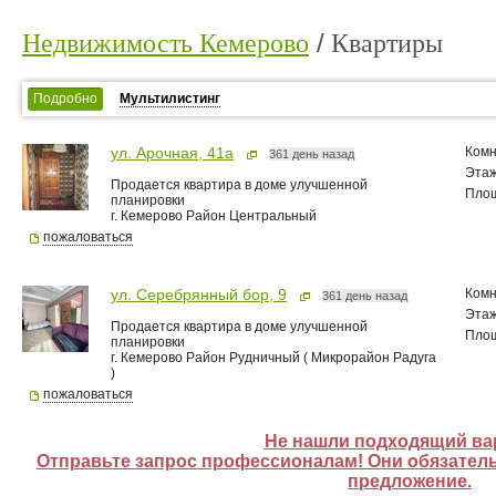
Недвижимость Кемерово
Квартиры
Подробно
Мультилистинг
Комн
ул. Арочная, 41а
361 день назад
Эта
Продается квартира в доме улучшенной
Пло
планировки
г. Кемерово Район Центральный
пожаловаться
Комн
ул. Серебрянный бор, 9
361 день назад
Эта
Продается квартира в доме улучшенной
Пло
планировки
г. Кемерово Район Рудничный ( Микрорайон Радуга
)
пожаловаться
Не нашли подходящий ва
Отправьте запрос профессионалам! Они обязатель
предложение.